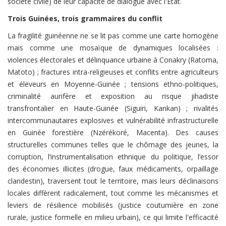
société civile) de leur capacité de dialogue avec l'État.
Trois Guinées, trois grammaires du conflit
La fragilité guinéenne ne se lit pas comme une carte homogène
mais comme une mosaïque de dynamiques localisées :
violences électorales et délinquance urbaine à Conakry (Ratoma,
Matoto) ; fractures intra-religieuses et conflits entre agriculteurs
et éleveurs en Moyenne-Guinée ; tensions ethno-politiques,
criminalité aurifère et exposition au risque jihadiste
transfrontalier en Haute-Guinée (Siguiri, Kankan) ; rivalités
intercommunautaires explosives et vulnérabilité infrastructurelle
en Guinée forestière (Nzérékoré, Macenta). Des causes
structurelles communes telles que le chômage des jeunes, la
corruption, l’instrumentalisation ethnique du politique, l’essor
des économies illicites (drogue, faux médicaments, orpaillage
clandestin), traversent tout le territoire, mais leurs déclinaisons
locales diffèrent radicalement, tout comme les mécanismes et
leviers de résilience mobilisés (justice coutumière en zone
rurale, justice formelle en milieu urbain), ce qui limite l'efficacité