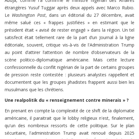
Abuja, comme l'a confirmé le ministre nigérian des Affaires
étrangères Yusuf Tuggar après deux appels avec Marco Rubio.
Le
Washington Post
, dans un éditorial du 27 décembre, avait
même salué ces « frappes justifiées » en estimant que le
président était « avisé de rester engagé » dans la région. Un tel
satisfecit était tellement rare de la part d’un Journal à la ligne
éditoriale, souvent, critique vis-à-vis de l'Administration Trump
au point d’attirer l’attention de nombre d’observateurs de la
scène politico-diplomatique américaine. Mais cette lecture
confessionnelle du conflit nigérian de la part de certains groupes
de pression reste contestée : plusieurs analystes rappellent et
documentent que les groupes jihadistes frappent aussi bien les
musulmans que les chrétiens.
Une realpolitik du « renseignement contre minerais » ?
En prenant en compte la complexité de ce shift de la diplomatie
américaine, il paraitrait que le lobby religieux n'est, finalement,
qu'un des nombreux ressorts de cette politique. Sur le plan
sécuritaire, l'administration Trump avait renoué depuis 2025