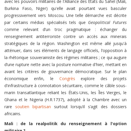
avec les pouvoirs militaires de l'Alliance des États du Sahel (Mali,
Burkina Faso, Niger) qu'elle avait pourtant vues basculer
progressivement vers Moscou. Une telle démarche est décrite
par certains médias spécialisés tels que
Geopolitical Futures
comme relevant d’un troc pragmatique : échanger du
renseignement antiterroriste contre un accès aux minerais
stratégiques de la région. Washington est même allé jusqu'à
atténuer, dans ses éléments de langage officiels, l’opposition à
la rhétorique souverainiste des régimes militaires ; ce qui augure
d’une rupture nette avec la posture normative d'hier, mettant en
avant les critères de gouvernance démocratique. Sur le plan
économique enfin, le
Congrès
explore des projets
d'infrastructure à connotation sécuritaire, comme le câble sous-
marin transatlantique reliant les États-Unis, les Îles Vierges, le
Ghana et le Nigeria (H.R.1737), adopté à la Chambre avec un
rare
soutien bipartisan
surtout lorsqu’il s’agit des dossiers
africains.
Mali : de la realpolitik du renseignement à l'option
militaire ?