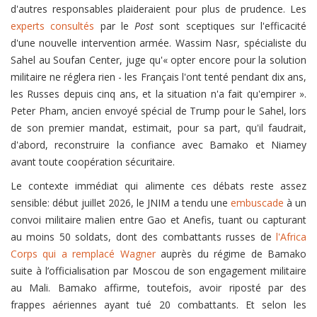
d'autres responsables plaideraient pour plus de prudence. Les
experts consultés
par le
Post
sont sceptiques sur l'efficacité
d'une nouvelle intervention armée. Wassim Nasr, spécialiste du
Sahel au Soufan Center, juge qu'« opter encore pour la solution
militaire ne réglera rien - les Français l'ont tenté pendant dix ans,
les Russes depuis cinq ans, et la situation n'a fait qu'empirer ».
Peter Pham, ancien envoyé spécial de Trump pour le Sahel, lors
de son premier mandat, estimait, pour sa part, qu'il faudrait,
d'abord, reconstruire la confiance avec Bamako et Niamey
avant toute coopération sécuritaire.
Le contexte immédiat qui alimente ces débats reste assez
sensible: début juillet 2026, le JNIM a tendu une
embuscade
à un
convoi militaire malien entre Gao et Anefis, tuant ou capturant
au moins 50 soldats, dont des combattants russes de
l'Africa
Corps qui a remplacé Wagner
auprès du régime de Bamako
suite à l’officialisation par Moscou de son engagement militaire
au Mali. Bamako affirme, toutefois, avoir riposté par des
frappes aériennes ayant tué 20 combattants. Et selon les