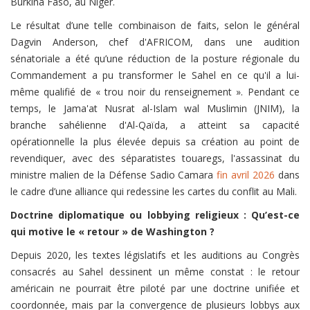
Burkina Faso, au Niger.
Le résultat d’une telle combinaison de faits, selon le général
Dagvin Anderson, chef d'AFRICOM, dans une audition
sénatoriale a été qu’une réduction de la posture régionale du
Commandement a pu transformer le Sahel en ce qu'il a lui-
même qualifié de « trou noir du renseignement ». Pendant ce
temps, le Jama'at Nusrat al-Islam wal Muslimin (JNIM), la
branche sahélienne d'Al-Qaïda, a atteint sa capacité
opérationnelle la plus élevée depuis sa création au point de
revendiquer, avec des séparatistes touaregs, l'assassinat du
ministre malien de la Défense Sadio Camara
fin avril 2026
dans
le cadre d’une alliance qui redessine les cartes du conflit au Mali.
Doctrine diplomatique ou lobbying religieux : Qu’est-ce
qui motive le « retour » de Washington ?
Depuis 2020, les textes législatifs et les auditions au Congrès
consacrés au Sahel dessinent un même constat : le retour
américain ne pourrait être piloté par une doctrine unifiée et
coordonnée, mais par la convergence de plusieurs lobbys aux