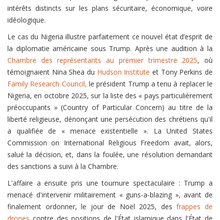
intérêts distincts sur les plans sécuritaire, économique, voire
idéologique.
Le cas du Nigeria illustre parfaitement ce nouvel état d’esprit de
la diplomatie américaine sous Trump. Après une audition à la
Chambre des représentants au premier trimestre 2025
, où
témoignaient Nina Shea du
Hudson Institute
et Tony Perkins de
Family Research Council,
le président Trump a tenu à replacer le
Nigeria, en octobre 2025, sur la liste des « pays particulièrement
préoccupants » (Country of Particular Concern) au titre de la
liberté religieuse, dénonçant une persécution des chrétiens qu'il
a qualifiée de « menace existentielle ». La United States
Commission on International Religious Freedom avait, alors,
salué la décision, et, dans la foulée, une résolution demandant
des sanctions a suivi à la Chambre.
L'affaire a ensuite pris une tournure spectaculaire : Trump a
menacé d'intervenir militairement « guns-a-blazing », avant de
finalement ordonner, le jour de Noël 2025, des
frappes de
drones
contre des positions de l'État islamique dans l'État de