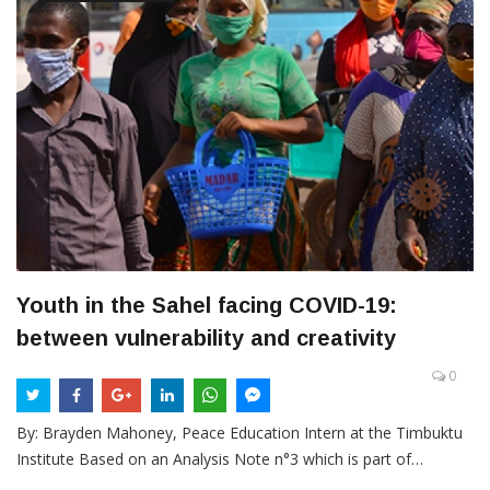
Youth in the Sahel facing COVID-19:
between vulnerability and creativity
0
By: Brayden Mahoney, Peace Education Intern at the Timbuktu
Institute Based on an Analysis Note n°3 which is part of…