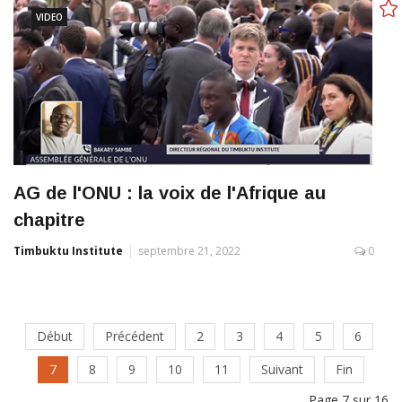
VIDEO
AG de l'ONU : la voix de l'Afrique au
chapitre
Timbuktu Institute
septembre 21, 2022
0
Début
Précédent
2
3
4
5
6
7
8
9
10
11
Suivant
Fin
Page 7 sur 16