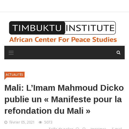
A propos de l'institut
L'observatoire
Espace presse
ACTUALITÉS
Mali: L’Imam Mahmoud Dicko
publie un « Manifeste pour la
refondation du Mali »
février 05, 2021
5073