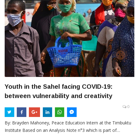
Youth in the Sahel facing COVID-19:
between vulnerability and creativity
0
By: Brayden Mahoney, Peace Education Intern at the Timbuktu
Institute Based on an Analysis Note n°3 which is part of…