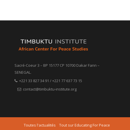
Sacré-Coeur 3 – BP 15177 CP 10700 Dakar Fann –
SENEGAL.
+221 33 827 34 91 / +221 77 637 73 15
contact@timbuktu-institute.org
Toutes l'actualités
Tout sur Educating For Peace