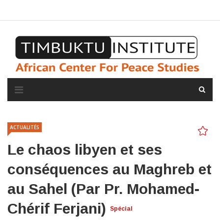
A propos de l'institut
L'observatoire
Espace presse
ACTUALITÉS
Le chaos libyen et ses
conséquences au Maghreb et
au Sahel (Par Pr. Mohamed-
Chérif Ferjani)
Spécial