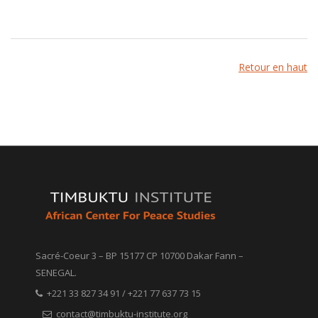
Retour en haut
Sacré-Coeur 3 – BP 15177 CP 10700 Dakar Fann –
SENEGAL.
+221 33 827 34 91 / +221 77 637 73 15
contact@timbuktu-institute.org