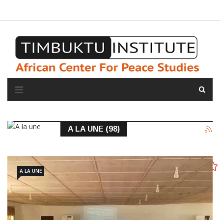
A propos de l'institut
L'observatoire
Espace presse
A LA UNE (98)
A LA UNE