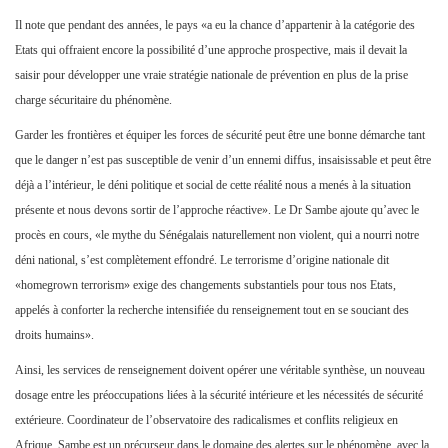
Il note que pendant des années, le pays «a eu la chance d’appartenir à la catégorie des
Etats qui offraient encore la possibilité d’une approche prospective, mais il devait la
saisir pour développer une vraie stratégie nationale de prévention en plus de la prise
charge sécuritaire du phénomène.
Garder les frontières et équiper les forces de sécurité peut être une bonne démarche tant
que le danger n’est pas susceptible de venir d’un ennemi diffus, insaisissable et peut être
déjà a l’intérieur, le déni politique et social de cette réalité nous a menés à la situation
présente et nous devons sortir de l’approche réactive». Le Dr Sambe ajoute qu’avec le
procès en cours, «le mythe du Sénégalais naturellement non violent, qui a nourri notre
déni national, s’est complètement effondré. Le terrorisme d’origine nationale dit
«homegrown terrorism» exige des changements substantiels pour tous nos Etats,
appelés à conforter la recherche intensifiée du renseignement tout en se souciant des
droits humains».
Ainsi, les services de renseignement doivent opérer une véritable synthèse, un nouveau
dosage entre les préoccupations liées à la sécurité intérieure et les nécessités de sécurité
extérieure. Coordinateur de l’observatoire des radicalismes et conflits religieux en
Afrique, Sambe est un précurseur dans le domaine des alertes sur le phénomène, avec la