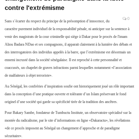
contre l'extrémisme
0
Sans s’écarter du respect du principe de la présomption d’innocence, du
caractère purement individuel de la responsabilité pénale, ni anticiper sur la sentence à
venir des magistrats de la cour criminelle qui siège à Dakar pour le procès de l'imam
Aliou Badara NDao et ses compagnons, il apparait clairement à la lumière des débats et
des interrogatoires des individus appelés à la barre, que l’extrémisme est désormais un
ennemi incrusté dans la société sénégalaise. Il est reproché à cette personnalité et
coaccusés, un chapelet de graves infractions parmi lesquelles notamment «l’association
de malfaiteurs à objet terroriste».
Au Sénégal, les confréries d’inspiration soufie ont historiquement joué un rôle important
dans la conception d’une pratique ouverte et tolérante d’un Islam préservant le fond
originel d’une société qui garde sa spécificité tirée de la tradition des ancêtres.
Pour Bakary Sambe, fondateur de Tumbuctu Institute, un observatoire spécialisé sur la
montée du radicalisme, par le site d’informations en ligne «Dakaractu», les révélations
«de ce procès imposent au Sénégal un changement d’approche et de paradigme
sécuritaire».