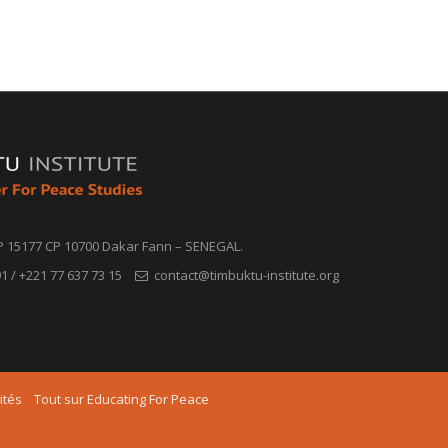
P 15177 CP 10700 Dakar Fann – SENEGAL.
1 / +221 77 637 73 15
contact@timbuktu-institute.org
ités
Tout sur Educating For Peace