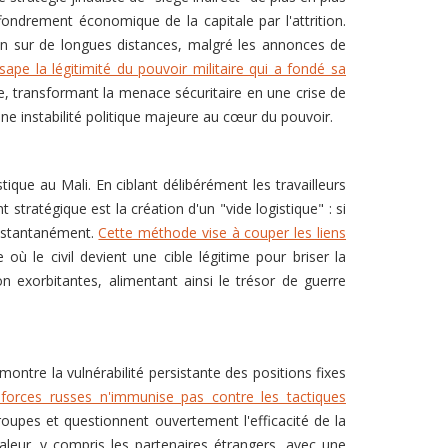
fondrement économique de la capitale par l'attrition.
ation sur de longues distances, malgré les annonces de
sape la légitimité du pouvoir militaire qui a fondé sa
e, transformant la menace sécuritaire en une crise de
ne instabilité politique majeure au cœur du pouvoir.
ique au Mali. En ciblant délibérément les travailleurs
 stratégique est la création d'un "vide logistique" : si
instantanément.
Cette méthode vise à couper les liens
ù le civil devient une cible légitime pour briser la
on exorbitantes, alimentant ainsi le trésor de guerre
montre la vulnérabilité persistante des positions fixes
 forces russes n'immunise pas contre les tactiques
oupes et questionnent ouvertement l'efficacité de la
valeur, y compris les partenaires étrangers, avec une