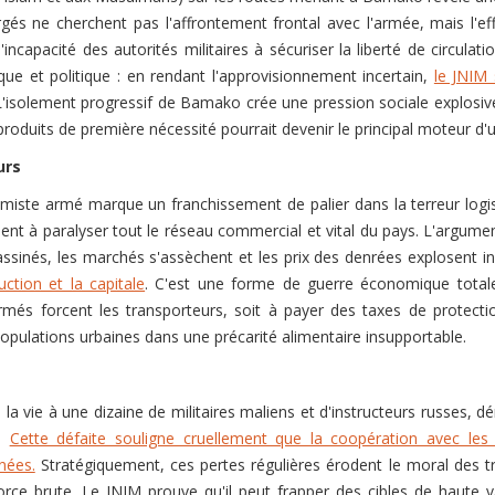
urgés ne cherchent pas l'affrontement frontal avec l'armée, mais l'ef
'incapacité des autorités militaires à sécuriser la liberté de circul
ue et politique : en rendant l'approvisionnement incertain,
le JNIM 
L'isolement progressif de Bamako crée une pression sociale explosiv
oduits de première nécessité pourrait devenir le principal moteur d'u
urs
miste armé marque un franchissement de palier dans la terreur logist
hent à paralyser tout le réseau commercial et vital du pays. L'argument
sassinés, les marchés s'assèchent et les prix des denrées explosent 
tion et la capitale
. C'est une forme de guerre économique totale o
 armés forcent les transporteurs, soit à payer des taxes de protecti
s populations urbaines dans une précarité alimentaire insupportable.
 vie à une dizaine de militaires maliens et d'instructeurs russes, dé
M.
Cette défaite souligne cruellement que la coopération avec les
nées.
Stratégiquement, ces pertes régulières érodent le moral des tr
 force brute. Le JNIM prouve qu'il peut frapper des cibles de haute 