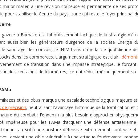
'état-major malien à une révision coûteuse et permanente de ses prot
 pour stabiliser le Centre du pays, zone qui reste le foyer principal de 
uerre
de gazole à Bamako est l'aboutissement tactique de la stratégie d'ét
ant aussi bien les générateurs d'urgence de la société Énergie 
par le sabotage des convois, le JNIM transforme la vie quotidienne
stocks dans les commerces. L'argument stratégique est clair :
démontre
uvernement de transition dans une impasse stratégique, le forçant 
sur des centaines de kilomètres, ce qui réduit mécaniquement sa c
 FAMa
amikazes et des obus marque une escalade technologique majeure et i
 de précision
, neutralisant l'avantage historique de la fortification e
a nature du combat : l'ennemi n'a plus besoin d'approcher physiqueme
ité impérieuse pour les FAMa d'acquérir une défense antiaérienn
es troupes au sol à une posture défensive extrêmement coûteuse et s
voi, devient une cible vulnérable à une attaque foudroyante, rendan