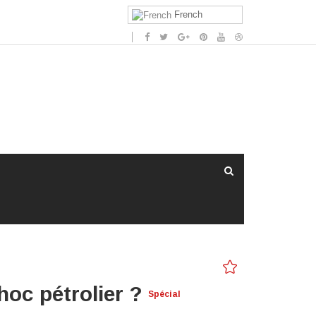
French
choc pétrolier ?
Spécial