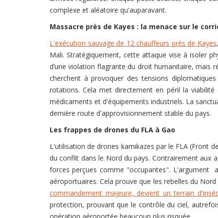
complexe et aléatoire qu'auparavant.
Massacre près de Kayes : la menace sur le corr
L'exécution sauvage de 12 chauffeurs près de Kayes
Mali. Stratégiquement, cette attaque vise à isoler
d’une violation flagrante du droit humanitaire, mais r
cherchent à provoquer des tensions diplomatiques e
rotations. Cela met directement en péril la viabil
médicaments et d'équipements industriels. La sanctua
dernière route d'approvisionnement stable du pays.
Les frappes de drones du FLA à Gao
L'utilisation de drones kamikazes par le FLA (Front 
du conflit dans le Nord du pays. Contrairement aux act
forces perçues comme "occupantes". L'argument avanc
aéroportuaires. Cela prouve que les rebelles du Nor
commandement majeure, devient un terrain d'insé
protection, prouvant que le contrôle du ciel, autrefo
opération aéroportée beaucoup plus risquée.