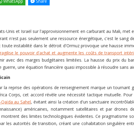
WhatsApp
Share
 États-Unis et Israël sur l'approvisionnement en carburant au Mali, met
rant n'est pas seulement une ressource énergétique, c'est le sang de
e : toute instabilité dans le détroit d'Ormuz provoque une hausse immé
fragilise le pouvoir d'achat et augmente les coûts de transport intér
avec des marges budgétaires limitées. La hausse du prix du baril 
 de guerre, une équation financière quasi impossible à résoudre sans a
icain
la reprise des opérations de renseignement marque un tournant gé
frica Corps, cet accord révèle une nécessité tactique mutuelle. Pour
Al-Qaïda au Sahel
, évitant ainsi la création d'un sanctuaire incontrôlabl
connaissance) américaines, notamment satellitaires et par drones d
es montrent des limites technologiques évidentes. Ce pragmatisme sou
ar les autorités de transition, créant une cohabitation singulière ent