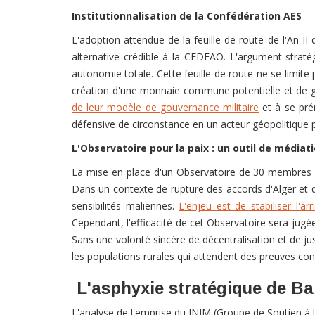
Institutionnalisation de la Confédération AES
L'adoption attendue de la feuille de route de l'An 
alternative crédible à la CEDEAO. L'argument straté
autonomie totale. Cette feuille de route ne se limit
création d'une monnaie commune potentielle et de gran
de leur modèle de gouvernance militaire
et à se prém
défensive de circonstance en un acteur géopolitique p
L'Observatoire pour la paix : un outil de médiat
La mise en place d'un Observatoire de 30 membres pour
Dans un contexte de rupture des accords d'Alger et de
sensibilités maliennes.
L'enjeu est de stabiliser l'a
Cependant, l'efficacité de cet Observatoire sera jugée
Sans une volonté sincère de décentralisation et de jus
les populations rurales qui attendent des preuves conc
L'asphyxie stratégique de B
L'analyse de l'emprise du JNIM (Groupe de Soutien à l