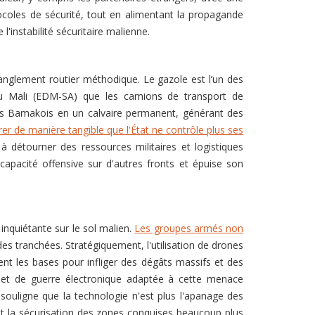
ocoles de sécurité, tout en alimentant la propagande
l'instabilité sécuritaire malienne.
ranglement routier méthodique. Le gazole est l’un des
du Mali (EDM-SA) que les camions de transport de
 des Bamakois en un calvaire permanent, générant des
r de manière tangible que l'État ne contrôle plus ses
à détourner des ressources militaires et logistiques
apacité offensive sur d'autres fronts et épuise son
nquiétante sur le sol malien.
Les groupes armés non
t des tranchées. Stratégiquement, l'utilisation de drones
nt les bases pour infliger des dégâts massifs et des
e et de guerre électronique adaptée à cette menace
ouligne que la technologie n'est plus l'apanage des
t la sécurisation des zones conquises beaucoup plus