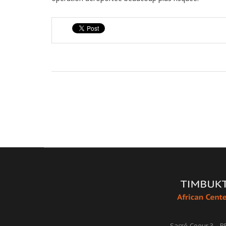
Sacré-Coeur 3 – B