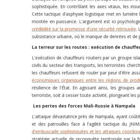
sophistiquée. En contrôlant les axes vitaux, les ins
Cette tactique d'asphyxie logistique met en lumière l
montée en puissance. L'argument est ici psychologiq
crédibilité sur la promesse d'une sécurité retrouvée
. 
subsistance urbaine, où le manque de denrées et de pr
La terreur sur les routes : exécution de chauffe
L'exécution de chauffeurs routiers par un groupe isla
civils du secteur des transports, les terroristes cherc
les chauffeurs refusent de rouler par peur d'être as
économiques organiques entre les régions de produc
résilience de l'État. En agissant ainsi, les groupes
terroriste, soit à cesser toute activité, plongeant le
Les pertes des forces Mali-Russie à Nampala
L'attaque dévastatrice près de Nampala, ayant coûté la
et des patrouilles face à l'agilité tactique du JNI
d'embuscade sophistiquées et les attaques coordon
stratégie actuelle de reconquête territoriale par la