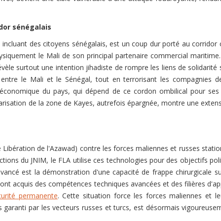
idor sénégalais
, incluant des citoyens sénégalais, est un coup dur porté au corr
 physiquement le Mali de son principal partenaire commercial mariti
évèle surtout une intention jihadiste de rompre les liens de solidarité 
ntre le Mali et le Sénégal, tout en terrorisant les compagnies de
ité économique du pays, qui dépend de ce cordon ombilical pour ses
risation de la zone de Kayes, autrefois épargnée, montre une extens
de Libération de l'Azawad) contre les forces maliennes et russes stat
ions du JNIM, le FLA utilise ces technologies pour des objectifs poli
é est la démonstration d'une capacité de frappe chirurgicale sur l
d ont acquis des compétences techniques avancées et des filières d'
curité permanente
. Cette situation force les forces maliennes et 
is garanti par les vecteurs russes et turcs, est désormais vigoureus