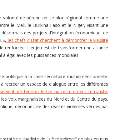
une volonté de pérenniser ce bloc régional comme une
tre le Mali, le Burkina Faso et le Niger, visant une
be désormais des projets d'intégration économique, de
AES,
les chefs d'État cherchent à démontrer la viabilité
le renforcée. L'enjeu est de transformer une alliance
al à égal avec les puissances mondiales.
 politique à la crise sécuritaire multidimensionnelle.
 à recréer un espace de dialogue entre les différentes
 servent de terreau fertile au recrutement terroriste.
re les voix marginalisées du Nord et du Centre du pays.
mbolique, déconnectée des réalités violentes vécues par
tratégie jihadiste de "siège indirect" de plus en plus