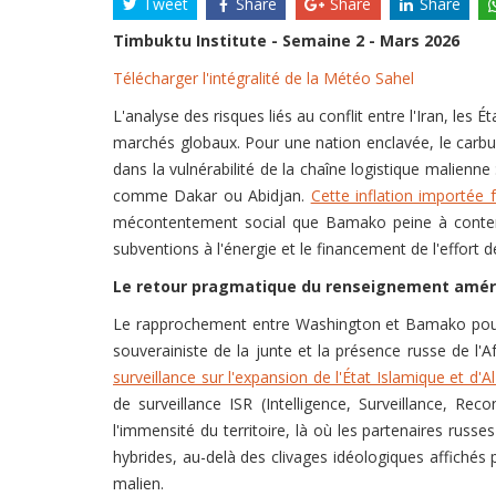
Tweet
Share
Share
Share
Timbuktu Institute - Semaine 2 - Mars 2026
Télécharger l'intégralité de la Météo Sahel
L'analyse des risques liés au conflit entre l'Iran, les
marchés globaux. Pour une nation enclavée, le carbu
dans la vulnérabilité de la chaîne logistique malienn
comme Dakar ou Abidjan.
Cette inflation importée 
mécontentement social que Bamako peine à contenir 
subventions à l'énergie et le financement de l'effort
Le retour pragmatique du renseignement amér
Le rapprochement entre Washington et Bamako pour 
souverainiste de la junte et la présence russe de l'A
surveillance sur l'expansion de l'État Islamique et d'
de surveillance ISR (Intelligence, Surveillance, Re
l'immensité du territoire, là où les partenaires russ
hybrides, au-delà des clivages idéologiques affichés p
malien.