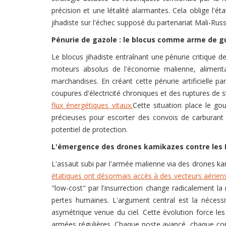
précision et une létalité alarmantes. Cela oblige l
jihadiste sur l'échec supposé du partenariat Mali-Russie
Pénurie de gazole : le blocus comme arme de g
Le blocus jihadiste entraînant une pénurie critique 
moteurs absolus de l'économie malienne, aliment
marchandises. En créant cette pénurie artificielle 
coupures d'électricité chroniques et des ruptures de 
flux énergétiques vitaux.
Cette situation place le go
précieuses pour escorter des convois de carburant 
potentiel de protection.
L'émergence des drones kamikazes contre les
L'assaut subi par l'armée malienne via des drones k
étatiques ont désormais accès à des vecteurs aériens
"low-cost" par l'insurrection change radicalement l
pertes humaines. L'argument central est la nécess
asymétrique venue du ciel. Cette évolution force l
armées régulières. Chaque poste avancé, chaque con