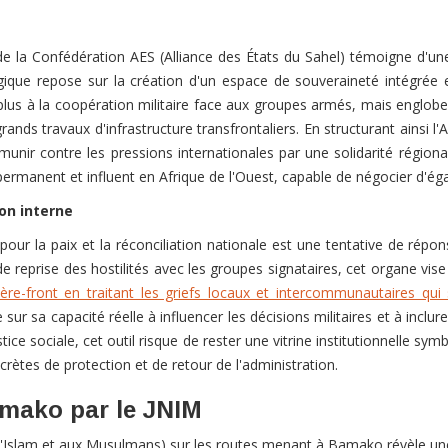
II de la Confédération AES (Alliance des États du Sahel) témoigne d'
gique repose sur la création d'un espace de souveraineté intégrée en
e plus à la coopération militaire face aux groupes armés, mais englo
ds travaux d'infrastructure transfrontaliers. En structurant ainsi l'
unir contre les pressions internationales par une solidarité régiona
ermanent et influent en Afrique de l'Ouest, capable de négocier d'ég
ion interne
 la paix et la réconciliation nationale est une tentative de réponse
 reprise des hostilités avec les groupes signataires, cet organe vise
rrière-front en traitant les griefs locaux et intercommunautaires qui
 sur sa capacité réelle à influencer les décisions militaires et à inclu
tice sociale, cet outil risque de rester une vitrine institutionnelle sy
rètes de protection et de retour de l'administration.
amako par le JNIM
'Islam et aux Musulmans) sur les routes menant à Bamako révèle une s