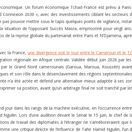
conomique. Un forum économique Tchad-France est prévu à Paris e
onnexion 2030 », avec des investissements ciblant les secteurs de l’
 pas pouvoir mettre sous le tapis quelques points de vigilance, not
la situation de l’opposant Succès Masra, emprisonné pour vingt ans. 
s de la reprise globale du partenariat entre Paris et N’Djamena, aprè
vec la France,
une divergence voit le jour entre le Cameroun et le T
tion régionale en Afrique centrale. Validée début juin 2026 par le
ant par le Grand Nord camerounais (Garoua, Maroua, Kousséri) avant 
s et son rôle dans le désenclavement des régions septentrionales
ointe n’a été actée et défend une alternative mieux adaptée à ses zo
primer sa position, avant qu’un arbitrage final ne soit tranché par le
d jour dans les rangs de la machine exécutive, en l’occurrence entre
guilin. Lors d’une audition devant le Sénat le 15 juin, le chef de 
ions de travail des diplomates à l’étranger ne s’amélioreraient que lo
mme une critique directe de l’influence de Tahir Hamid Nguilin, l’un