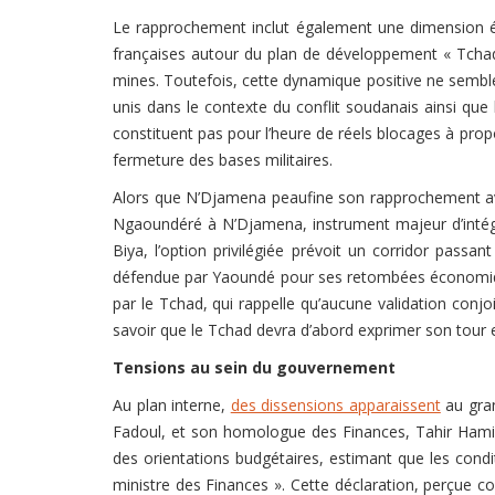
Le rapprochement inclut également une dimension é
françaises autour du plan de développement « Tchad C
mines. Toutefois, cette dynamique positive ne semble
unis dans le contexte du conflit soudanais ainsi que 
constituent pas pour l’heure de réels blocages à propo
fermeture des bases militaires.
Alors que N’Djamena peaufine son rapprochement a
Ngaoundéré à N’Djamena, instrument majeur d’intégra
Biya, l’option privilégiée prévoit un corridor pass
défendue par Yaoundé pour ses retombées économique
par le Tchad, qui rappelle qu’aucune validation conj
savoir que le Tchad devra d’abord exprimer son tour ex
Tensions au sein du gouvernement
Au plan interne,
des dissensions apparaissent
au gran
Fadoul, et son homologue des Finances, Tahir Hamid N
des orientations budgétaires, estimant que les condit
ministre des Finances ». Cette déclaration, perçue co