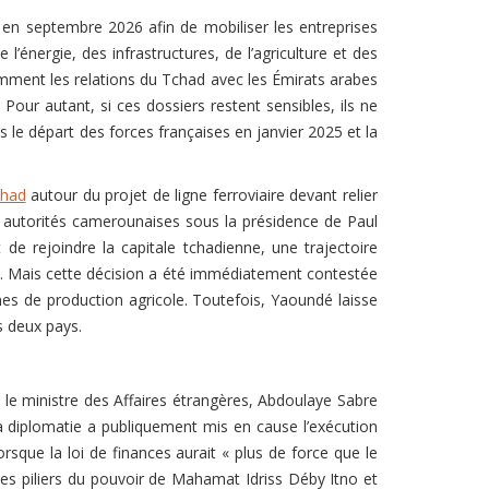
n septembre 2026 afin de mobiliser les entreprises
énergie, des infrastructures, de l’agriculture et des
amment les relations du Tchad avec les Émirats arabes
Pour autant, si ces dossiers restent sensibles, ils ne
s le départ des forces françaises en janvier 2025 et la
chad
autour du projet de ligne ferroviaire devant relier
s autorités camerounaises sous la présidence de Paul
de rejoindre la capitale tchadienne, une trajectoire
. Mais cette décision a été immédiatement contestée
nes de production agricole. Toutefois, Yaoundé laisse
s deux pays.
 le ministre des Affaires étrangères, Abdoulaye Sabre
la diplomatie a publiquement mis en cause l’exécution
rsque la loi de finances aurait « plus de force que le
 des piliers du pouvoir de Mahamat Idriss Déby Itno et