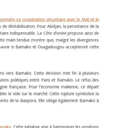
eprendre sa coopération sécuritaire avec le Mali et le
e déstabilisation. Pour Abidjan, la persistance de la
taire indispensable. La Côte d'ivoire propose ainsi de
ette main tendue montre que, malgré les divergences
 à savoir si Bamako et Ouagadougou accepteront cette
isons vers Bamako. Cette décision met fin à plusieurs
ions politiques entre Paris et Bamako. Le refus des
agnie française. Pour l'économie malienne, ce départ
ler le vide sur le marché. Cette rupture symbolise la
ments de la diaspora. Elle oblige également Bamako à
Bamako
. Cette initiative vise à harmoniser les positions