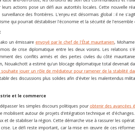
r leurs actions pose un défi aux autorités locales. Cette nouvelle réa
surveillance des frontières. L'enjeu est désormais global : il ne s'a
sme qui pourrait déstabiliser l'économie et la sécurité de l'ensemble 
t
mako un émissaire
envoyé par le chef de l'État mauritanien
, Mohamed
 mois de crise diplomatique entre les deux voisins. Les relations s'
mment des conflits armés et des pertes civiles du côté mauritan
gion, Nouakchott a estimé qu'un blocage diplomatique total devenait d
ouhaite jouer un rôle de médiateur pour ramener de la stabilité dan
lir des discussions plus solides afin d'éviter les malentendus milit
ustrie et le commerce
dépasser les simples discours politiques pour
obtenir des avancées 
obilisent autour de projets d'intégration technique et d'échanges. L
ocaux et de stabiliser la région. Cette démarche vise à rassurer les opé
crise. Le défi reste important, car la mise en œuvre de ces réformes