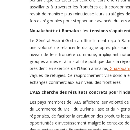
assaillants à traverser les frontières et à coordonne
revoir de manière plus minutieuse leurs stratégies de 
forces régionales pour stopper une avancée du terrori
Nouakchott et Bamako : les tensions s’apaisen
Le Général Assimi Goïta a officiellement reçu à Ba
une volonté de relancer le dialogue après plusieurs
niveau de leur frontière commune, impliquant nota
groupes armés et à l'instabilité politique dans la ré
président en exercice de l'Union africaine,
Ghazouani s
vagues de réfugiés. Ce rapprochement vise donc à étab
échanges commerciaux au niveau des frontières.
L’AES cherche des résultats concrets pour l’ind
Les pays membres de l'AES affichent leur volonté de 
du Commerce du Mali, du Burkina Faso et du Niger se m
régionales, de faciliter la circulation des produits l
opportunités d'investissement malgré le contexte de 
des investissements financiers conséquents.