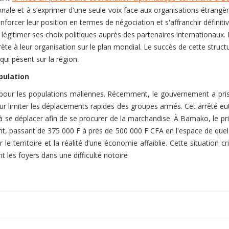
onale et à s’exprimer d'une seule voix face aux organisations étrangèr
nforcer leur position en termes de négociation et s'affranchir définit
légitimer ses choix politiques auprès des partenaires internationaux. P
rète à leur organisation sur le plan mondial. Le succès de cette stru
qui pèsent sur la région.
pulation
pour les populations maliennes. Récemment, le gouvernement a pris un
ur limiter les déplacements rapides des groupes armés. Cet arrêté 
 se déplacer afin de se procurer de la marchandise. À Bamako, le pri
t, passant de 375 000 F à près de 500 000 F CFA en l'espace de que
 le territoire et la réalité d’une économie affaiblie. Cette situation c
nt les foyers dans une difficulté notoire