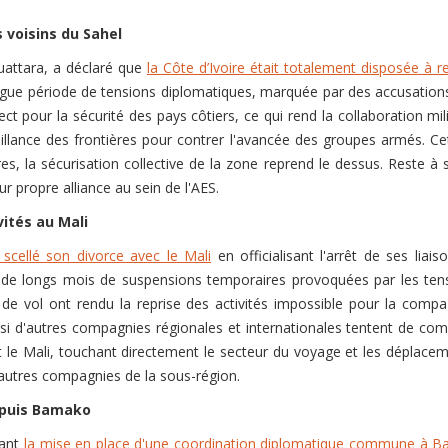
s voisins du Sahel
uattara, a déclaré que
la Côte d’Ivoire était totalement disposée à r
ngue période de tensions diplomatiques, marquée par des accusations d
t pour la sécurité des pays côtiers, ce qui rend la collaboration mili
eillance des frontières pour contrer l'avancée des groupes armés. C
res, la sécurisation collective de la zone reprend le dessus. Reste
ur propre alliance au sein de l'AES.
ivités au Mali
 scellé son divorce avec le Mali
en officialisant l'arrêt de ses lia
de longs mois de suspensions temporaires provoquées par les tens
 de vol ont rendu la reprise des activités impossible pour la comp
 si d'autres compagnies régionales et internationales tentent de comb
et le Mali, touchant directement le secteur du voyage et les déplace
'autres compagnies de la sous-région.
epuis Bamako
rant
la mise en place d'une coordination diplomatique commune à 