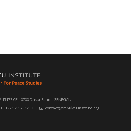
P 15177 CP 10700 Dakar Fann – SENEGAL.
1 / +221 77 637 73 15
contact@timbuktu-institute.org