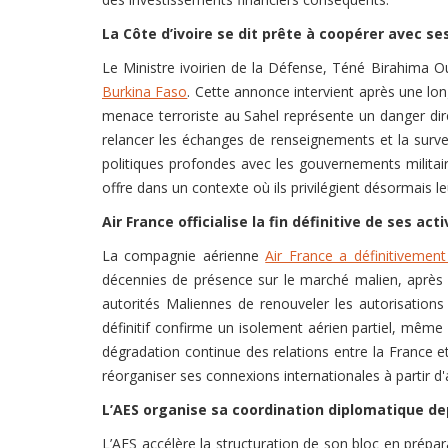
La Côte d’ivoire se dit prête à coopérer avec se
Le Ministre ivoirien de la Défense, Téné Birahima O
Burkina Faso
. Cette annonce intervient après une lo
menace terroriste au Sahel représente un danger direc
relancer les échanges de renseignements et la surv
politiques profondes avec les gouvernements militai
offre dans un contexte où ils privilégient désormais le
Air France officialise la fin définitive de ses act
La compagnie aérienne
Air France a définitivement
décennies de présence sur le marché malien, après 
autorités Maliennes de renouveler les autorisations
définitif confirme un isolement aérien partiel, même
dégradation continue des relations entre la France 
réorganiser ses connexions internationales à partir d
L’AES organise sa coordination diplomatique d
L’AES accélère la structuration de son bloc en prépa