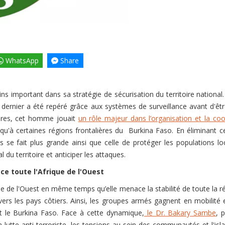
WhatsApp
Share
important dans sa stratégie de sécurisation du territoire national. E
e dernier a été repéré grâce aux systèmes de surveillance avant d'êt
aires, cet homme jouait
un rôle majeur dans l’organisation et la 
qu'à certaines régions frontalières du Burkina Faso. En éliminant cet
tes se fait plus grande ainsi que celle de protéger les populations
l du territoire et anticiper les attaques.
ce toute l'Afrique de l'Ouest
que de l'Ouest en même temps qu’elle menace la stabilité de toute la rég
s les pays côtiers. Ainsi, les groupes armés gagnent en mobilité e
et le Burkina Faso. Face à cette dynamique,
le Dr. Bakary Sambe
, 
a lutte anti-terroriste, les tensions au sein des communautés et l'is