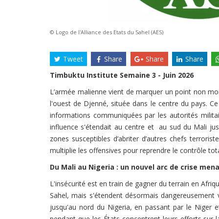
© Logo de l'Alliance des Etats du Sahel (AES)
Tweet
Share
Share
Share
Timbuktu Institute Semaine 3 - Juin 2026
L’armée malienne vient de marquer un point non moins 
l'ouest de Djenné, située dans le centre du pays. C
informations communiquées par les autorités milit
influence s'étendait au centre et au sud du Mali jus
zones susceptibles d’abriter d’autres chefs terroris
multiplie les offensives pour reprendre le contrôle tota
Du Mali au Nigeria : un nouvel arc de crise mena
L'insécurité est en train de gagner du terrain en Afri
Sahel, mais s'étendent désormais dangereusement ver
jusqu'au nord du Nigeria, en passant par le Niger 
pendant que les États concentrent leurs efforts sur l