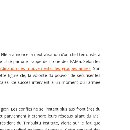
lle a annoncé la neutralisation d’un chef terroriste à
re ciblé par une frappe de drone des FAMa. Selon les
coordination des mouvements des groupes armés
. Son
te figure clé, la volonté du pouvoir de sécuriser les
 locales. Ce succès intervient à un moment où l'armée
ion. Les conflits ne se limitent plus aux frontières du
t parviennent à étendre leurs réseaux allant du Mali
président du Timbuktu Institute, alerte sur le fait que
lamisme radical gagnent du terrain. Cette capacité des