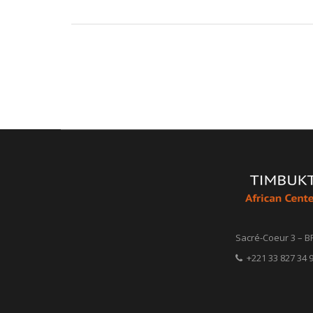
Sacré-Coeur 3 – B
+221 33 827 34 9