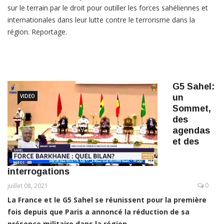
sur le terrain par le droit pour outiller les forces sahéliennes et
internationales dans leur lutte contre le terrorisme dans la
région. Reportage.
G5 Sahel:
VIDEO
un
Sommet,
des
agendas
et des
interrogations
0
juillet 08, 2021
La France et le G5 Sahel se réunissent pour la première
fois depuis que Paris a annoncé la réduction de sa
présence militaire dans la région.