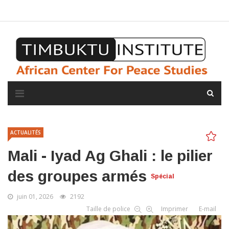
A propos de l'institut
L'observatoire
Espace presse
ACTUALITÉS
Mali - Iyad Ag Ghali : le pilier
des groupes armés
Spécial
juin 01, 2026
2192
Taille de police
Imprimer
E-mail