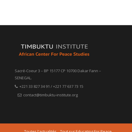
Sacré-Coeur 3 – BP 15177 CP 10700 Dakar Fann –
SENEGAL.
+221 33 827 34 91 / +221 77 637 73 15
contact@timbuktu-institute.org
Toutes l'actualités
Tout sur Educating For Peace