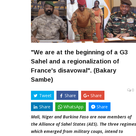
"We are at the beginning of a G3
Sahel and a regionalization of
France's disavowal". (Bakary
Sambe)
0
Tweet
Share
Share
Share
WhatsApp
Share
Mali, Niger and Burkina Faso are now members of
the Alliance of Sahel States (AES). The three regimes
which emerged from military coups, intend to