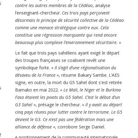
S
contre les autres membres de la Cédéao
, analyse
l’enseignant-chercheur.
Ces trois pays perçoivent
désormais le principe de sécurité collective de la Cédéao
comme une menace stratégique contre eux. Cela
constitue une régression marquante qui rend encore
beaucoup plus complexe l’environnement sécuritaire.
»
Le fait que trois pays sahéliens ayant exigé le départ
des troupes françaises se coalisent revêt une
symbolique forte. «
Il s’agit d’une régionalisation du
désaveu de la France
», résume Bakary Sambe. L’AES
signe, en outre, la mort du G5 Sahel dont s'est retirée
s
Bamako en mai 2022. «
Le Mali, le Niger et le Burkina
Faso étaient les pivots du G5 Sahel. C’est le début d’un
G3 Sahel
», présage le chercheur. «
Il y avait au départ
cinq pays réunis pour lutter contre le terrorisme. Le G5
devient le G3. Ce n’est pas une fédération mais une
alliance de défense
», corrobore Serge Daniel.
f
e positionnement de la communauté internationale