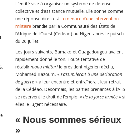
L’entité vise à organiser un système de défense
collective et d’assistance mutuelle. Elle sonne comme
une réponse directe à
la menace d’une intervention
militaire
brandie par la Communauté des États de
l’Afrique de l’Ouest (Cédéao) au Niger, après le putsch
u
du 26 juillet.
Les jours suivants, Bamako et Ouagadougou avaient
rapidement donné le ton. Toute tentative de
,
rétablir
manu militari
le président nigérien déchu,
S.
Mohamed Bazoum, «
s’assimilerait à une déclaration
de guerre
» à leur encontre et entraînerait leur retrait
de la Cédéao. Désormais, les parties prenantes à l’AES
se réservent le droit de l’emploi «
de la force armée
» si
elles le jugent nécessaire.
ge
« Nous sommes sérieux
»