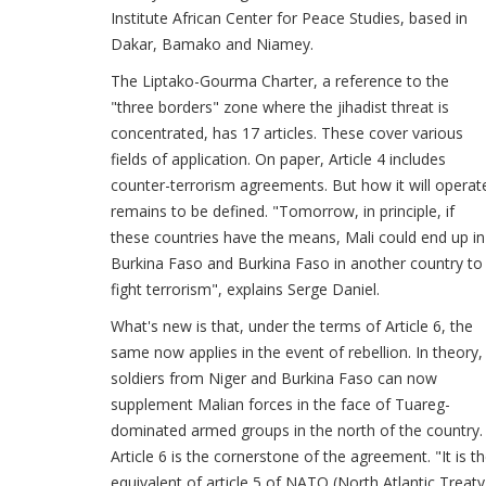
Institute African Center for Peace Studies, based in
Dakar, Bamako and Niamey.
The Liptako-Gourma Charter, a reference to the
"three borders" zone where the jihadist threat is
concentrated, has 17 articles. These cover various
fields of application. On paper, Article 4 includes
counter-terrorism agreements. But how it will operat
remains to be defined. "Tomorrow, in principle, if
these countries have the means, Mali could end up in
Burkina Faso and Burkina Faso in another country to
fight terrorism", explains Serge Daniel.
What's new is that, under the terms of Article 6, the
same now applies in the event of rebellion. In theory,
soldiers from Niger and Burkina Faso can now
supplement Malian forces in the face of Tuareg-
dominated armed groups in the north of the country.
Article 6 is the cornerstone of the agreement. "It is t
equivalent of article 5 of NATO (North Atlantic Treaty