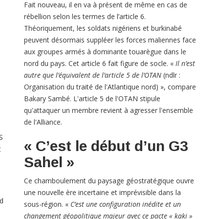
Fait nouveau, il en va à présent de même en cas de
rébellion selon les termes de l’article 6.
Théoriquement, les soldats nigériens et burkinabé
peuvent désormais suppléer les forces maliennes face
aux groupes armés à dominante touarègue dans le
nord du pays. Cet article 6 fait figure de socle. «
Il n’est
p
autre que l’équivalent de l’article 5 de l’OTAN
(ndlr :
Organisation du traité de l'Atlantique nord) », compare
Bakary Sambé. L'article 5 de l'OTAN stipule
qu'attaquer un membre revient à agresser l'ensemble
de l'Alliance.
S
« C’est le début d’un G3
t
Sahel »
Ce chamboulement du paysage géostratégique ouvre
une nouvelle ère incertaine et imprévisible dans la
ed
sous-région. «
C’est une configuration inédite et un
changement géopolitique majeur avec ce pacte « kaki »