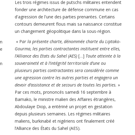
Les trois régimes issus de putschs militaires entendent
fonder une architecture de défense commune en cas
d'agression de l'une des parties prenantes. Certains
contours demeurent flous mais sa naissance constitue
un changement géopolitique dans la sous-région.
« P
ar la présente charte, dénommée charte du Liptako-
em
Gourma, les parties contractantes instituent entre elles,
he
l’Alliance des Etats du Sahel (AES)
[…]
Toute atteinte à la
souveraineté et à l’intégrité territoriale d’une ou
on
plusieurs parties contractantes sera considérée comme
une agression contre les autres parties et engagera un
devoir d’assistance et de secours de toutes les parties.
»
Par ces mots, prononcés samedi 16 septembre à
Bamako, le ministre malien des Affaires étrangères,
Abdoulaye Diop, a entériné un projet en gestation
depuis plusieurs semaines. Les régimes militaires
maliens, burkinabé et nigériens ont finalement créé
l’Alliance des États du Sahel (AES).