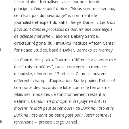
Les militaires formalisent ainsi leur position de
principe. «
Cela revient à dire :
"Nous sommes sérieux,
ce n’était pas du bavardage" », commente le
journaliste et expert du Sahel, Serge Daniel. «
Ces trois
pays sont dans le processus de donner une base légale
de défense mutuelle
», abonde Bakary Sambe,
directeur régional du Timbuktu Institute African Center
e
for Peace Studies, basé à Dakar, Bamako et Niamey.
La Charte de Liptako-Gourma, référence à la zone dite
des "trois frontières", où se concentre la menace
djihadiste, dénombre 17 articles. Ceux-ci couvrent
différents champs d’application. Sur le papier, l’article 4
comporte des accords de lutte contre le terrorisme.
Mais ses modalités de fonctionnement restent à
définir. «
Demain, en principe, si ces pays en ont les
moyens, le Mali peut se retrouver au Burkina Faso et le
Burkina Faso dans un autre pays pour lutter contre le
he
terrorisme
», précise Serge Daniel.