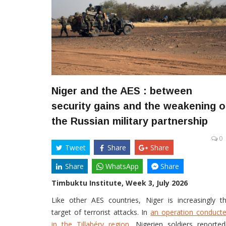
Niger and the AES : between
security gains and the weakening o
the Russian military partnership
0
Tweet
Share
Share
Share
WhatsApp
Share
Timbuktu Institute, Week 3, July 2026
Like other AES countries, Niger is increasingly t
target of terrorist attacks. In
an operation conduct
in the Tillabéry region
, Nigerien soldiers reported