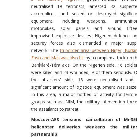
neutralised 19 terrorists, arrested 32 suspect
accomplices, and seized or destroyed significa
equipment, including weapons, ammunitio
motorbikes, solar panels and around fifte
improvised explosive devices. Nigerien defence a
security forces also dismantled a major supp
network. The
tri-border area between Niger, Burki
Faso and Mali was also hit
by a complex attack on t
Bankilaré-Téra axis. On the Nigerien side, 16 soldie
were killed and 23 wounded, 9 of them seriously. 
the attackers' side, 15 were neutralised and
significant amount of logistical equipment was seize
In this area, a major hotbed of activity for terrori
groups such as JNIM, the military intervention forc
the assailants to retreat.
Moscow-AES tensions: cancellation of Mi-3
helicopter deliveries weakens the milita
partnership