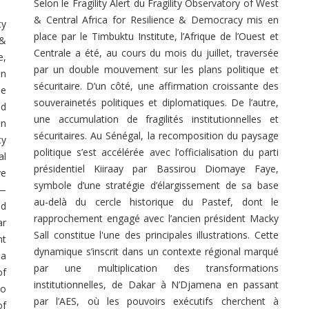
Selon le Fragility Alert du Fragility Observatory of West
& Central Africa for Resilience & Democracy mis en
ty
place par le Timbuktu Institute, l’Afrique de l’Ouest et
 &
Centrale a été, au cours du mois du juillet, traversée
e,
par un double mouvement sur les plans politique et
in
sécuritaire. D’un côté, une affirmation croissante des
ne
souverainetés politiques et diplomatiques. De l’autre,
nd
une accumulation de fragilités institutionnelles et
an
sécuritaires. Au Sénégal, la recomposition du paysage
ty
politique s’est accélérée avec l’officialisation du parti
al
présidentiel Kiiraay par Bassirou Diomaye Faye,
ye
symbole d’une stratégie d’élargissement de sa base
y—
au-delà du cercle historique du Pastef, dont le
nd
rapprochement engagé avec l’ancien président Macky
ar
Sall constitue l'une des principales illustrations. Cette
nt
dynamique s’inscrit dans un contexte régional marqué
 a
par une multiplication des transformations
of
institutionnelles, de Dakar à N’Djamena en passant
to
par l’AES, où les pouvoirs exécutifs cherchent à
of