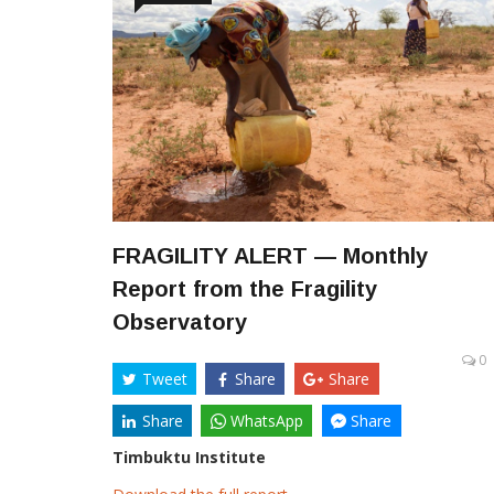
FRAGILITY ALERT — Monthly
Report from the Fragility
Observatory
0
Tweet
Share
Share
Share
WhatsApp
Share
Timbuktu Institute