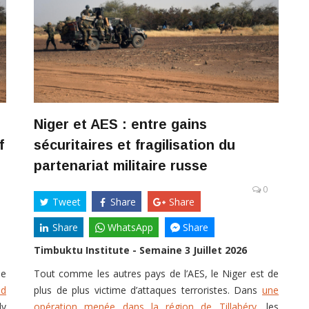
Niger et AES : entre gains
f
sécuritaires et fragilisation du
partenariat militaire russe
0
Tweet
Share
Share
Share
WhatsApp
Share
Timbuktu Institute - Semaine 3 Juillet 2026
he
Tout comme les autres pays de l’AES, le Niger est de
ed
plus de plus victime d’attaques terroristes. Dans
une
ly
opération menée dans la région de Tillabéry
, les