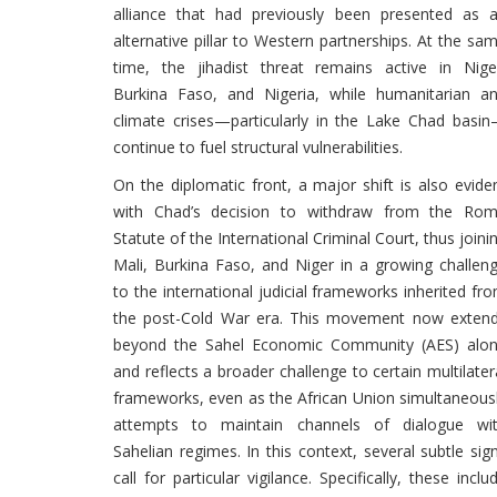
alliance that had previously been presented as 
alternative pillar to Western partnerships. At the sa
time, the jihadist threat remains active in Nige
Burkina Faso, and Nigeria, while humanitarian a
climate crises—particularly in the Lake Chad basi
continue to fuel structural vulnerabilities.
On the diplomatic front, a major shift is also evide
with Chad’s decision to withdraw from the Ro
Statute of the International Criminal Court, thus joini
Mali, Burkina Faso, and Niger in a growing challen
to the international judicial frameworks inherited fr
the post-Cold War era. This movement now exten
beyond the Sahel Economic Community (AES) alo
and reflects a broader challenge to certain multilater
frameworks, even as the African Union simultaneous
attempts to maintain channels of dialogue wi
Sahelian regimes. In this context, several subtle sig
call for particular vigilance. Specifically, these inclu