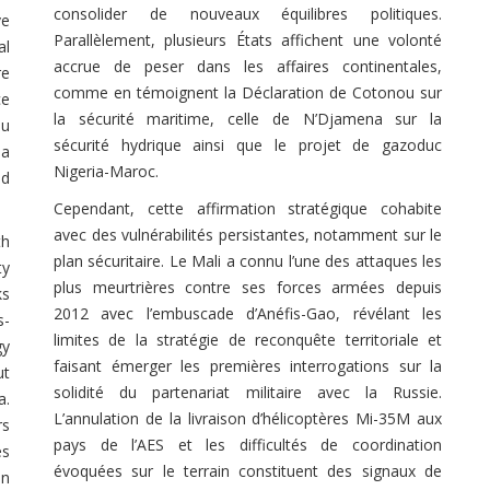
consolider de nouveaux équilibres politiques.
ve
Parallèlement, plusieurs États affichent une volonté
al
accrue de peser dans les affaires continentales,
re
comme en témoignent la Déclaration de Cotonou sur
ce
la sécurité maritime, celle de N’Djamena sur la
ou
sécurité hydrique ainsi que le projet de gazoduc
na
Nigeria-Maroc.
ed
Cependant, cette affirmation stratégique cohabite
avec des vulnérabilités persistantes, notamment sur le
th
plan sécuritaire. Le Mali a connu l’une des attaques les
ty
plus meurtrières contre ses forces armées depuis
ks
2012 avec l’embuscade d’Anéfis-Gao, révélant les
s-
limites de la stratégie de reconquête territoriale et
gy
faisant émerger les premières interrogations sur la
ut
solidité du partenariat militaire avec la Russie.
a.
L’annulation de la livraison d’hélicoptères Mi-35M aux
rs
pays de l’AES et les difficultés de coordination
es
évoquées sur le terrain constituent des signaux de
an