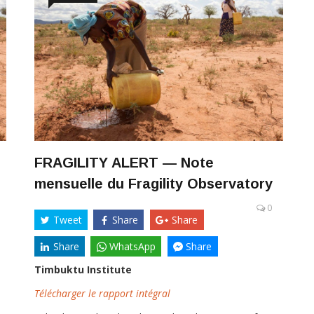
FRAGILITY ALERT — Note
mensuelle du Fragility Observatory
0
Tweet
Share
Share
Share
WhatsApp
Share
Timbuktu Institute
Télécharger le rapport intégral