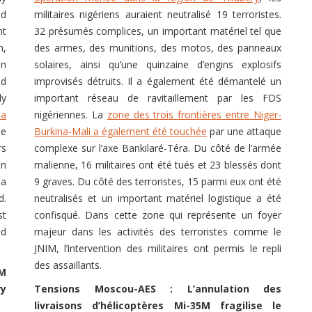
ed
militaires nigériens auraient neutralisé 19 terroristes.
nt
32 présumés complices, un important matériel tel que
n,
des armes, des munitions, des motos, des panneaux
en
solaires, ainsi qu’une quinzaine d’engins explosifs
nd
improvisés détruits. Il a également été démantelé un
ly
important réseau de ravitaillement par les FDS
na
nigériennes. La
zone des trois frontières entre Niger-
he
Burkina-Mali a également été touchée
par une attaque
rs
complexe sur l’axe Bankilaré-Téra. Du côté de l’armée
On
malienne, 16 militaires ont été tués et 23 blessés dont
 a
9 graves. Du côté des terroristes, 15 parmi eux ont été
d.
neutralisés et un important matériel logistique a été
st
confisqué. Dans cette zone qui représente un foyer
ed
majeur dans les activités des terroristes comme le
JNIM, l’intervention des militaires ont permis le repli
des assaillants.
5M
ry
Tensions Moscou-AES : L’annulation des
livraisons d’hélicoptères Mi-35M fragilise le