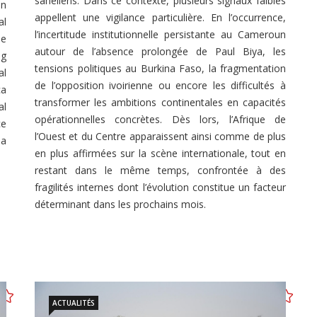
sahéliens. Dans ce contexte, plusieurs signaux faibles
on
appellent une vigilance particulière. En l’occurrence,
al
l’incertitude institutionnelle persistante au Cameroun
he
autour de l’absence prolongée de Paul Biya, les
ng
tensions politiques au Burkina Faso, la fragmentation
al
de l’opposition ivoirienne ou encore les difficultés à
ca
transformer les ambitions continentales en capacités
al
opérationnelles concrètes. Dès lors, l’Afrique de
ce
l’Ouest et du Centre apparaissent ainsi comme de plus
 a
en plus affirmées sur la scène internationale, tout en
restant dans le même temps, confrontée à des
fragilités internes dont l’évolution constitue un facteur
déterminant dans les prochains mois.
ACTUALITÉS