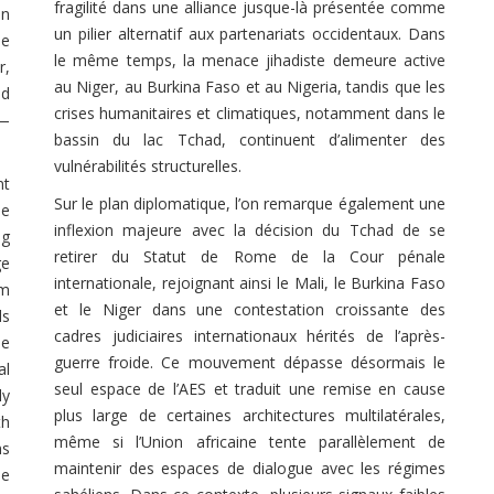
fragilité dans une alliance jusque-là présentée comme
an
un pilier alternatif aux partenariats occidentaux. Dans
me
le même temps, la menace jihadiste demeure active
r,
au Niger, au Burkina Faso et au Nigeria, tandis que les
nd
crises humanitaires et climatiques, notamment dans le
n—
bassin du lac Tchad, continuent d’alimenter des
vulnérabilités structurelles.
nt
Sur le plan diplomatique, l’on remarque également une
me
inflexion majeure avec la décision du Tchad de se
ng
retirer du Statut de Rome de la Cour pénale
ge
internationale, rejoignant ainsi le Mali, le Burkina Faso
om
et le Niger dans une contestation croissante des
ds
cadres judiciaires internationaux hérités de l’après-
ne
guerre froide. Ce mouvement dépasse désormais le
al
seul espace de l’AES et traduit une remise en cause
ly
plus large de certaines architectures multilatérales,
th
même si l’Union africaine tente parallèlement de
ns
maintenir des espaces de dialogue avec les régimes
de