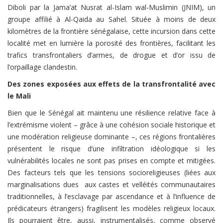
Diboli par la Jama’at Nusrat al-Islam wal-Muslimin (JNIM), un
groupe affilié à Al-Qaida au Sahel. Située à moins de deux
kilomètres de la frontière sénégalaise, cette incursion dans cette
localité met en lumière la porosité des frontières, facilitant les
trafics transfrontaliers d’armes, de drogue et d’or issu de
l’orpaillage clandestin.
Des zones exposées aux effets de la transfrontalité avec
le Mali
Bien que le Sénégal ait maintenu une résilience relative face à
l’extrémisme violent – grâce à une cohésion sociale historique et
une modération religieuse dominante –, ces régions frontalières
présentent le risque d’une infiltration idéologique si les
vulnérabilités locales ne sont pas prises en compte et mitigées.
Des facteurs tels que les tensions socioreligieuses (liées aux
marginalisations dues aux castes et velléités communautaires
traditionnelles, à l’esclavage par ascendance et à l’influence de
prédicateurs étrangers) fragilisent les modèles religieux locaux.
Ils pourraient être, aussi, instrumentalisés, comme observé