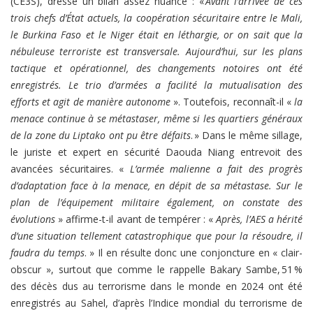
(CE3S), dresse un bilan assez nuancé : «
Avant l’arrivée de ces
trois chefs d’État actuels, la coopération sécuritaire entre le Mali,
le Burkina Faso et le Niger était en léthargie, or on sait que la
nébuleuse terroriste est transversale. Aujourd’hui, sur les plans
tactique et opérationnel, des changements notoires ont été
enregistrés. Le trio d’armées a facilité la mutualisation des
efforts et agit de manière autonome
». Toutefois, reconnaît-il «
la
menace continue à se métastaser, même si les quartiers généraux
de la zone du Liptako ont pu être défaits
. » Dans le même sillage,
le juriste et expert en sécurité Daouda Niang entrevoit des
avancées sécuritaires. «
L’armée malienne a fait des progrès
d’adaptation face à la menace, en dépit de sa métastase. Sur le
plan de l’équipement militaire également, on constate des
évolutions
» affirme-t-il avant de tempérer : «
Après, l’AES a hérité
d’une situation tellement catastrophique que pour la résoudre, il
faudra du temps
. » Il en résulte donc une conjoncture en « clair-
obscur », surtout que comme le rappelle Bakary Sambe, 51 %
des décès dus au terrorisme dans le monde en 2024 ont été
enregistrés au Sahel, d’après l’Indice mondial du terrorisme de