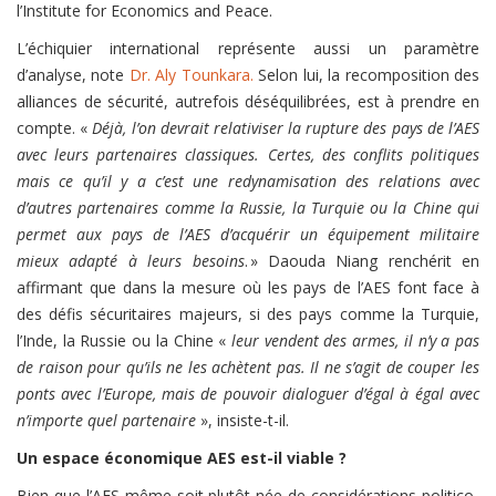
l’Institute for Economics and Peace.
L’échiquier international représente aussi un paramètre
d’analyse, note
Dr. Aly Tounkara.
Selon lui, la recomposition des
alliances de sécurité, autrefois déséquilibrées, est à prendre en
compte. «
Déjà, l’on devrait relativiser la rupture des pays de l’AES
avec leurs partenaires classiques. Certes, des conflits politiques
mais ce qu’il y a c’est une redynamisation des relations avec
d’autres partenaires comme la Russie, la Turquie ou la Chine qui
permet aux pays de l’AES d’acquérir un équipement militaire
mieux adapté à leurs besoins
. » Daouda Niang renchérit en
affirmant que dans la mesure où les pays de l’AES font face à
des défis sécuritaires majeurs, si des pays comme la Turquie,
l’Inde, la Russie ou la Chine «
leur vendent des armes, il n’y a pas
de raison pour qu’ils ne les achètent pas. Il ne s’agit de couper les
ponts avec l’Europe, mais de pouvoir dialoguer d’égal à égal avec
n’importe quel partenaire
», insiste-t-il.
Un espace économique AES est-il viable ?
Bien que l’AES même soit plutôt née de considérations politico-