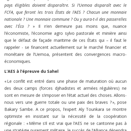
pays éligibles doivent disparaître. Si l’Uemoa disparaît avec le
FCFA, que feront les trois États de l’AES ? Chacun une monnaie
nationale ? Une monnaie commune ? Ou y aura-t-il des passerelles
avec l'Éco ?
» Il n’en demeure pas moins que, nuance
l’économiste, l’économie agro sylvo pastorale et minière ainsi
que le défaut de façade maritime de ces États qui – il faut le
rappeler - se financent actuellement sur le marché financier et
monétaire de l’Uemoa, présentent des convergences macro-
économiques.
L’AES à l’épreuve du Sahel
« Le conflit est entré dans une phase de maturation où aucun
des deux camps (forces djihadistes et armées régulières) ne
sont en mesure de s’imposer en l’état actuel des choses. Allons-
nous vers une guerre totale ou une paix des braves ? », pose
Bakary Sambe. A ce propos, l’expert Aly Tounkara se montre
optimiste en insistant sur la nécessité de la coopération
régionale : « Même s’il est vrai que l’AES ne se cantonne pas à
une stratégie purement militaire, le succès de l’Alliance dépendra