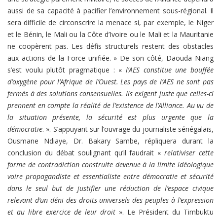
aussi de sa capacité à pacifier l’environnement sous-régional. Il
sera difficile de circonscrire la menace si, par exemple, le Niger
et le Bénin, le Mali ou la Côte d’Ivoire ou le Mali et la Mauritanie
ne coopèrent pas. Les défis structurels restent des obstacles
aux actions de la Force unifiée. » De son côté, Daouda Niang
s’est voulu plutôt pragmatique : «
l’AES constitue une bouffée
d’oxygène pour l’Afrique de l’Ouest.
Les pays de l’AES ne sont pas
fermés à des solutions consensuelles. Ils exigent juste que celles-ci
prennent en compte la réalité de l’existence de l’Alliance. Au vu de
la situation présente, la sécurité est plus urgente que la
démocratie
. ». S’appuyant sur l’ouvrage du journaliste sénégalais,
Ousmane Ndiaye, Dr. Bakary Sambe, répliquera durant la
conclusion du débat soulignant qu’il faudrait «
relativiser cette
forme de contradiction construite devenue à la limite idéologique
voire propagandiste et essentialiste entre démocratie et sécurité
dans le seul but de justifier une réduction de l’espace civique
relevant d’un déni des droits universels des peuples à l’expression
et au libre exercice de leur droit
». Le Président du Timbuktu