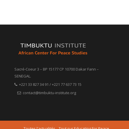
Sacré-Coeur 3 – BP 15177 CP 10700 Dakar Fann –
SENEGAL.
+221 33 827 34 91 / +221 77 637 73 15
contact@timbuktu-institute.org
Toutes l'actualités
Tout sur Educating For Peace