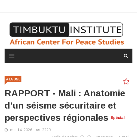
A propos de l'institut
L'observatoire
Espace presse
A LA UNE
RAPPORT - Mali : Anatomie
d'un séisme sécuritaire et
perspectives régionales
Spécial
mai 14, 2026
2229