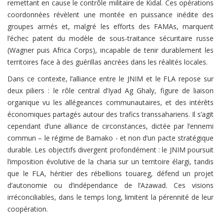
remettant en cause le contrôle militaire de Kidal. Ces opérations
coordonnées révèlent une montée en puissance inédite des
groupes armés et, malgré les efforts des FAMAs, marquent
l’échec patent du modèle de sous-traitance sécuritaire russe
(Wagner puis Africa Corps), incapable de tenir durablement les
territoires face à des guérillas ancrées dans les réalités locales.
Dans ce contexte, l’alliance entre le JNIM et le FLA repose sur
deux piliers : le rôle central d’Iyad Ag Ghaly, figure de liaison
organique vu les allégeances communautaires, et des intérêts
économiques partagés autour des trafics transsahariens. Il s’agit
cependant d’une alliance de circonstances, dictée par l’ennemi
commun – le régime de Bamako - et non d’un pacte stratégique
durable. Les objectifs divergent profondément : le JNIM poursuit
l’imposition évolutive de la charia sur un territoire élargi, tandis
que le FLA, héritier des rébellions touareg, défend un projet
d’autonomie ou d’indépendance de l’Azawad. Ces visions
irréconciliables, dans le temps long, limitent la pérennité de leur
coopération.