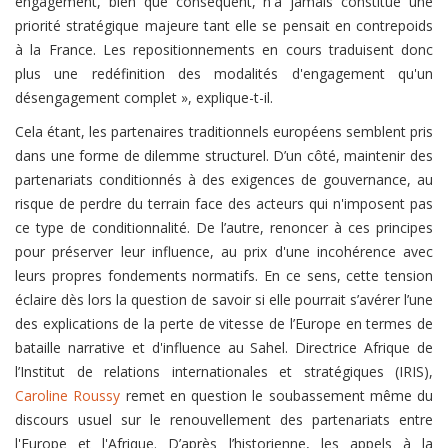
engagement, bien que conséquent, n'a jamais constitué une
priorité stratégique majeure tant elle se pensait en contrepoids
à la France. Les repositionnements en cours traduisent donc
plus une redéfinition des modalités d'engagement qu'un
désengagement complet », explique-t-il.
Cela étant, les partenaires traditionnels européens semblent pris
dans une forme de dilemme structurel. D’un côté, maintenir des
partenariats conditionnés à des exigences de gouvernance, au
risque de perdre du terrain face des acteurs qui n'imposent pas
ce type de conditionnalité. De l’autre, renoncer à ces principes
pour préserver leur influence, au prix d'une incohérence avec
leurs propres fondements normatifs. En ce sens, cette tension
éclaire dès lors la question de savoir si elle pourrait s’avérer l’une
des explications de la perte de vitesse de l’Europe en termes de
bataille narrative et d'influence au Sahel. Directrice Afrique de
l’Institut de relations internationales et stratégiques (IRIS),
Caroline Roussy
remet en question le soubassement même du
discours usuel sur le renouvellement des partenariats entre
l'Europe et l'Afrique. D’après l’historienne, les appels à la