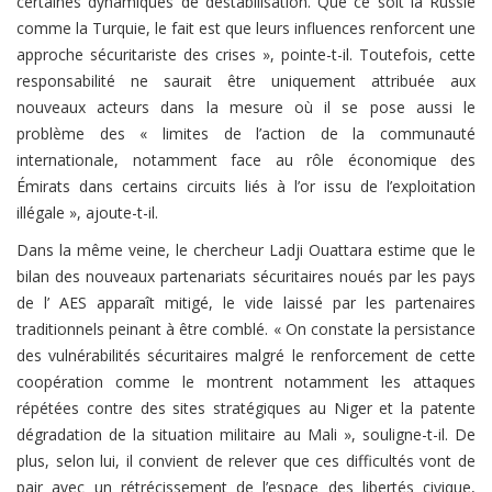
certaines dynamiques de déstabilisation. Que ce soit la Russie
comme la Turquie, le fait est que leurs influences renforcent une
approche sécuritariste des crises », pointe-t-il. Toutefois, cette
responsabilité ne saurait être uniquement attribuée aux
nouveaux acteurs dans la mesure où il se pose aussi le
problème des « limites de l’action de la communauté
internationale, notamment face au rôle économique des
Émirats dans certains circuits liés à l’or issu de l’exploitation
illégale », ajoute-t-il.
Dans la même veine, le chercheur Ladji Ouattara estime que le
bilan des nouveaux partenariats sécuritaires noués par les pays
de l’ AES apparaît mitigé, le vide laissé par les partenaires
traditionnels peinant à être comblé. « On constate la persistance
des vulnérabilités sécuritaires malgré le renforcement de cette
coopération comme le montrent notamment les attaques
répétées contre des sites stratégiques au Niger et la patente
dégradation de la situation militaire au Mali », souligne-t-il. De
plus, selon lui, il convient de relever que ces difficultés vont de
pair avec un rétrécissement de l’espace des libertés civique,