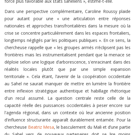
force plus favorable aux États sahéliens », estime-t-elle.
Dans une perspective complémentaire, Caroline Roussy plaide
pour autant pour une « une articulation entre réponses
nationales et approches transfrontalières dans la mesure où la
crise se concentre particulièrement dans les espaces frontaliers,
longtemps négligés par les politiques publiques ». En ce sens, la
chercheuse rappelle que « les groupes armés n’éclipsent pas les
frontières mais les instrumentalisent pendant que la menace se
déploie selon une logique d’arborescence, s'enracinant dans des
réalités locales plutôt que par une simple expansion
territoriale ». Cela étant, l’avenir de la coopération occidentale
au Sahel ne saurait manquer de mettre en lumière la frontière
entre inflexion stratégique authentique et habillage rhétorique
d'un recul assumé. La question centrale reste celle de la
capacité réelle des puissances occidentales à peser encore sur
l'agenda régional, dans un contexte où leur ancienne position
d'influence structurante apparaît durablement entamée. Pour la
chercheuse
Beatriz Mesa
, le basculement du Mali et d’une partie
du Sahel vers de nouveaux partenaires doit se lire moins