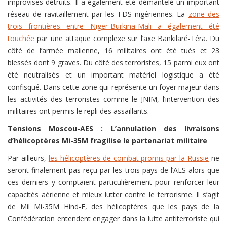
improvisés détruits. Il a également été démantelé un important
réseau de ravitaillement par les FDS nigériennes. La
zone des
trois frontières entre Niger-Burkina-Mali a également été
touchée
par une attaque complexe sur l’axe Bankilaré-Téra. Du
côté de l’armée malienne, 16 militaires ont été tués et 23
blessés dont 9 graves. Du côté des terroristes, 15 parmi eux ont
été neutralisés et un important matériel logistique a été
confisqué. Dans cette zone qui représente un foyer majeur dans
les activités des terroristes comme le JNIM, l’intervention des
militaires ont permis le repli des assaillants.
Tensions Moscou-AES : L’annulation des livraisons
d’hélicoptères Mi-35M fragilise le partenariat militaire
Par ailleurs,
les hélicoptères de combat promis par la Russie
ne
seront finalement pas reçu par les trois pays de l’AES alors que
ces derniers y comptaient particulièrement pour renforcer leur
capacités aérienne et mieux lutter contre le terrorisme. Il s’agit
de Mil Mi-35M Hind-F, des hélicoptères que les pays de la
Confédération entendent engager dans la lutte antiterroriste qui