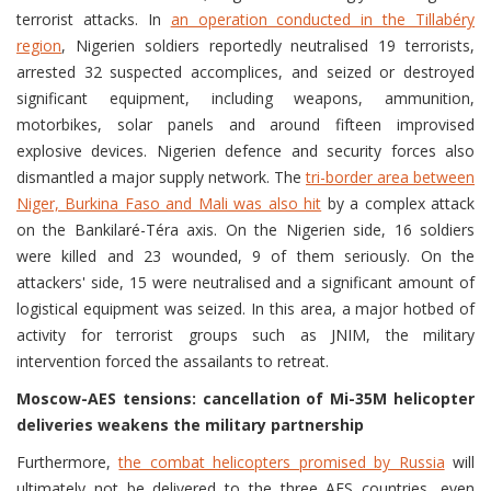
terrorist attacks. In
an operation conducted in the Tillabéry
region
, Nigerien soldiers reportedly neutralised 19 terrorists,
arrested 32 suspected accomplices, and seized or destroyed
significant equipment, including weapons, ammunition,
motorbikes, solar panels and around fifteen improvised
explosive devices. Nigerien defence and security forces also
dismantled a major supply network. The
tri-border area between
Niger, Burkina Faso and Mali was also hit
by a complex attack
on the Bankilaré-Téra axis. On the Nigerien side, 16 soldiers
were killed and 23 wounded, 9 of them seriously. On the
attackers' side, 15 were neutralised and a significant amount of
logistical equipment was seized. In this area, a major hotbed of
activity for terrorist groups such as JNIM, the military
intervention forced the assailants to retreat.
Moscow-AES tensions: cancellation of Mi-35M helicopter
deliveries weakens the military partnership
Furthermore,
the combat helicopters promised by Russia
will
ultimately not be delivered to the three AES countries, even