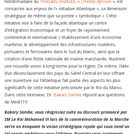
hebdomadaire du
Timbuktu Institute
, «
L’Hebdo Africain
», est
consacrée aux enjeux de l’« Initiative Atlantique », sa dimension
stratégique de même que sa portée « symbolique ». Cette
initiative vise à faire de la façade atlantique un centre
d'intégration économique et un foyer de rayonnement
continental et international. L'établissement d'une économie
maritime, le développement des infrastructures routières,
portuaires et ferroviaires dans le Sud du Maroc, ainsi que la
création d'une flotte nationale de marine marchande, illustrent
une nouvelle vision à long terme pour la région. De même, l’idée
d’un désenclavement des pays du Sahel Central en leur offrant
une ouverture sur l’Atlantique fait partie des aspects les plus
significatifs de cette initiative préconisée par le Roi du Maroc.
Dans cette interview, Dr.
Bakary Sambe
répond aux questions
de Medi1TV
Bakary Sambe, vous réagissiez suite au Discours prononcé par
SM Le Roi Mohamed VI lors de la commémoration de la Marche
verte en évoquant la vision stratégique royale qui sous-tend un
tel projet ambitieux pour l’Afrique. Pourriez-vous justement