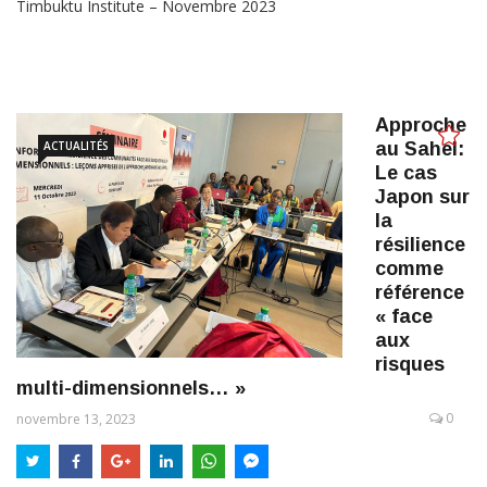
Timbuktu Institute – Novembre 2023
Approche
ACTUALITÉS
au Sahel:
Le cas
Japon sur
la
résilience
comme
référence
« face
aux
risques
multi-dimensionnels… »
0
novembre 13, 2023