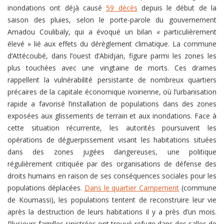
inondations ont déjà causé
59 décès
depuis le début de la
saison des pluies, selon le porte-parole du gouvernement
Amadou Coulibaly, qui a évoqué un bilan « particulièrement
élevé » lié aux effets du dérèglement climatique. La commune
d’Attécoubé, dans l’ouest d’Abidjan, figure parmi les zones les
plus touchées avec une vingtaine de morts. Ces drames
rappellent la vulnérabilité persistante de nombreux quartiers
précaires de la capitale économique ivoirienne, où l’urbanisation
rapide a favorisé l’installation de populations dans des zones
exposées aux glissements de terrain et aux inondations. Face à
cette situation récurrente, les autorités poursuivent les
opérations de déguerpissement visant les habitations situées
dans des zones jugées dangereuses, une politique
régulièrement critiquée par des organisations de défense des
droits humains en raison de ses conséquences sociales pour les
populations déplacées.
Dans le quartier Campement
(commune
de Koumassi), les populations tentent de reconstruire leur vie
après la destruction de leurs habitations il y a près d’un mois.
Plusieurs familles sinistrées ont trouvé refuge dans des salles de