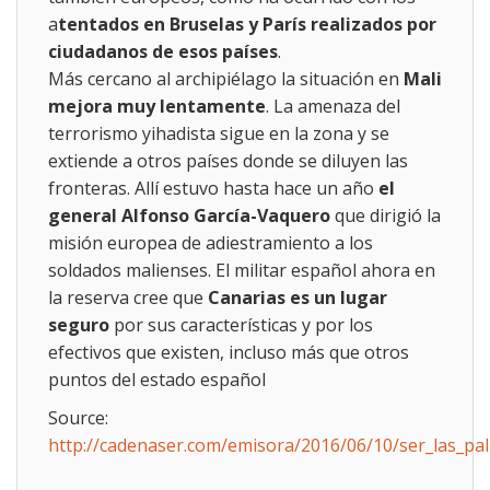
a
tentados en Bruselas y París realizados por
ciudadanos de esos países
.
Más cercano al archipiélago la situación en
Mali
mejora muy lentamente
. La amenaza del
terrorismo yihadista sigue en la zona y se
extiende a otros países donde se diluyen las
fronteras. Allí estuvo hasta hace un año
el
general Alfonso García-Vaquero
que dirigió la
misión europea de adiestramiento a los
soldados malienses. El militar español ahora en
la reserva cree que
Canarias es un lugar
seguro
por sus características y por los
efectivos que existen, incluso más que otros
puntos del estado español
Source:
http://cadenaser.com/emisora/2016/06/10/ser_las_p