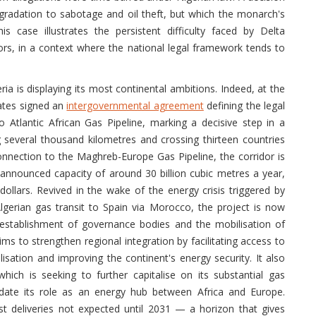
gradation to sabotage and oil theft, but which the monarch's
 case illustrates the persistent difficulty faced by Delta
jors, in a context where the national legal framework tends to
ria is displaying its most continental ambitions. Indeed, at the
ates signed an
intergovernmental agreement
defining the legal
 Atlantic African Gas Pipeline, marking a decisive step in a
g several thousand kilometres and crossing thirteen countries
onnection to the Maghreb-Europe Gas Pipeline, the corridor is
announced capacity of around 30 billion cubic metres a year,
dollars. Revived in the wake of the energy crisis triggered by
lgerian gas transit to Spain via Morocco, the project is now
e establishment of governance bodies and the mobilisation of
ims to strengthen regional integration by facilitating access to
alisation and improving the continent's energy security. It also
which is seeking to further capitalise on its substantial gas
date its role as an energy hub between Africa and Europe.
rst deliveries not expected until 2031 — a horizon that gives