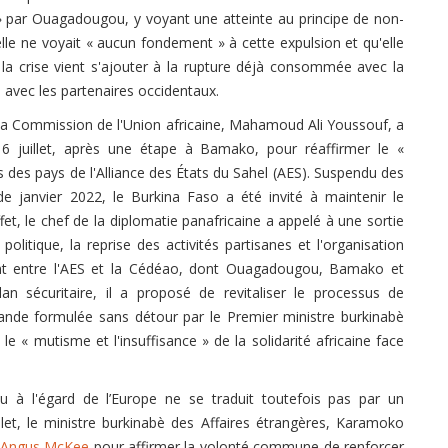
l » par Ouagadougou, y voyant une atteinte au principe de non-
'elle ne voyait « aucun fondement » à cette expulsion et qu'elle
 la crise vient s'ajouter à la rupture déjà consommée avec la
s avec les partenaires occidentaux.
 la Commission de l'Union africaine, Mahamoud Ali Youssouf, a
6 juillet, après une étape à Bamako, pour réaffirmer le «
 des pays de l'Alliance des États du Sahel (AES). Suspendu des
de janvier 2022, le Burkina Faso a été invité à maintenir le
fet, le chef de la diplomatie panafricaine a appelé à une sortie
politique, la reprise des activités partisanes et l'organisation
ent entre l'AES et la Cédéao, dont Ouagadougou, Bamako et
an sécuritaire, il a proposé de revitaliser le processus de
nde formulée sans détour par le Premier ministre burkinabè
« mutisme et l'insuffisance » de la solidarité africaine face
 à l'égard de l’Europe ne se traduit toutefois pas par un
llet, le ministre burkinabè des Affaires étrangères, Karamoko
e Angus McKee
pour affirmer la volonté commune de renforcer