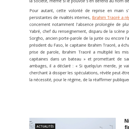
la société, même si le pouvoir s'en défend au nom de l
Pour autant, cette volonté de reprise en main s
persistantes de rivalités internes,
Ibrahim Traoré a r
concernent notamment l'absence prolongée de plu
Yabré, chef du renseignement, disparu de la scène pu
Sorgho, ancien porte-parole de la junte ou encore l'a
président du Faso, le capitaine Ibrahim Traoré, a écha
prise de parole, Ibrahim Traoré a multiplié les mi
capitaines dans un bateau » et promettant de san
ambages, il a déclaré : « Si quelqu’un merde, je va
cherchant à dissiper les spéculations, révèle peut-ê
la nécessité, pour le régime, de la réaffirmer publiqu
N
ACTUALITÉS
fi