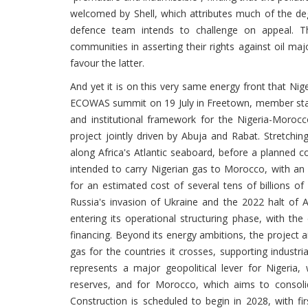
welcomed by Shell, which attributes much of the de
defence team intends to challenge on appeal. This
communities in asserting their rights against oil ma
favour the latter.
And yet it is on this very same energy front that Nige
ECOWAS summit on 19 July in Freetown, member st
and institutional framework for the Nigeria-Morocco
project jointly driven by Abuja and Rabat. Stretchin
along Africa's Atlantic seaboard, before a planned c
intended to carry Nigerian gas to Morocco, with an 
for an estimated cost of several tens of billions of 
Russia's invasion of Ukraine and the 2022 halt of A
entering its operational structuring phase, with th
financing. Beyond its energy ambitions, the project a
gas for the countries it crosses, supporting industri
represents a major geopolitical lever for Nigeria, 
reserves, and for Morocco, which aims to consoli
Construction is scheduled to begin in 2028, with fi