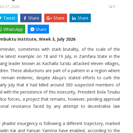
0
llet 27, 2026
Tweet
Share
Share
Share
WhatsApp
Share
mbuktu Institute, Week 3, July 2026
eminder, sometimes with stark brutality, of the scale of the
he latest example: on 18 and 19 July, in Zamfara State in the
ng leader known as Kachalla Sa'idu attacked eleven villages,
ren. These abductions are part of a pattern in a region where
 remain endemic, despite Abuja's stated efforts to curb the
ly July that it had killed around 300 suspected members of
ed with the persistence of this insecurity, President Bola Tinubu
lice forces, a project that remains, however, pending approval
ional resistance faced by any attempt to decentralise law
 jihadist insurgency is following a different trajectory, marked
 Hadin Kai and Fansan Yamma have enabled, according to the