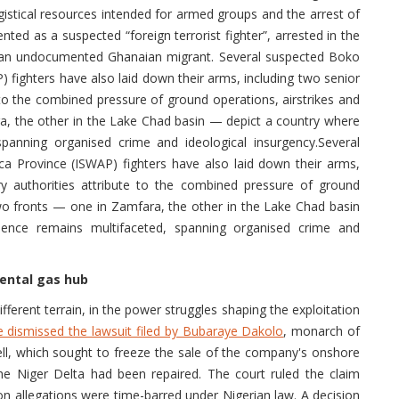
ogistical resources intended for armed groups and the arrest of
nted as a suspected “foreign terrorist fighter”, arrested in the
 an undocumented Ghanaian migrant. Several suspected Boko
 fighters have also laid down their arms, including two senior
te to the combined pressure of ground operations, airstrikes and
a, the other in the Lake Chad basin — depict a country where
panning organised crime and ideological insurgency.Several
a Province (ISWAP) fighters have also laid down their arms,
ary authorities attribute to the combined pressure of ground
two fronts — one in Zamfara, the other in the Lake Chad basin
ence remains multifaceted, spanning organised crime and
nental gas hub
different terrain, in the power struggles shaping the exploitation
e dismissed the lawsuit filed by Bubaraye Dakolo
, monarch of
ll, which sought to freeze the sale of the company's onshore
he Niger Delta had been repaired. The court ruled the claim
ion allegations were time-barred under Nigerian law. A decision