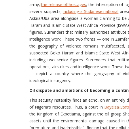
army,
the release of hostages
, the interception of l
several suspects,
including a Sudanese national
prese
Askira/Uba area alongside a woman claiming to be
Haram and Islamic State West Africa Province (ISWAP)
figures. Surrenders that military authorities attribu
intelligence work. These two fronts — one in Zamfar
the geography of violence remains multifaceted, s
suspected Boko Haram and Islamic State West Afric
including two senior figures. Surrenders that milit
operations, airstrikes and intelligence work. These 
— depict a country where the geography of viol
ideological insurgency.
Oil dispute and ambitions of becoming a conti
This security instability finds an echo, on an entirely 
of Nigeria's resources. Thus, a court in
Bayelsa Stat
the Kingdom of Ekpetiama, against the oil group She
assets until the environmental damage caused in t
“premature and inadmissible”, finding that the pollut