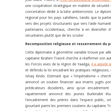
une coopération stratégique en matière de sécurité 
concertation dédié à la lutte antiterroriste. Le dipl
régional pour les pays sahéliens, tandis que la par
vers des projets structurants que vers l'aide human
partenaires occidentaux, cherche à en diversifier d'
sécuritaires plutôt que de les scruter
Recomposition religieuse et resserrement du p
Cette diplomatie à géométrie variable trouve par aill
capitaine Ibrahim Traoré cherche à réaffirmer son autori
les Forces vives de la région de Yaadga,
il a appelé 
et défendu la loi encadrant les pratiques religieuses
Ishaq Kindo. Estimant que « l'impérialisme » chercher
annoncé un soutien financier aux imams jugés port
prédicateurs dissidents, ainsi qu'un encadrement
rapatriement annoncé des jeunes Burkinabè étu
l'encadrement des prières dans l'espace public, 
(pourtant parmi les premiers soutiens du capitaine 