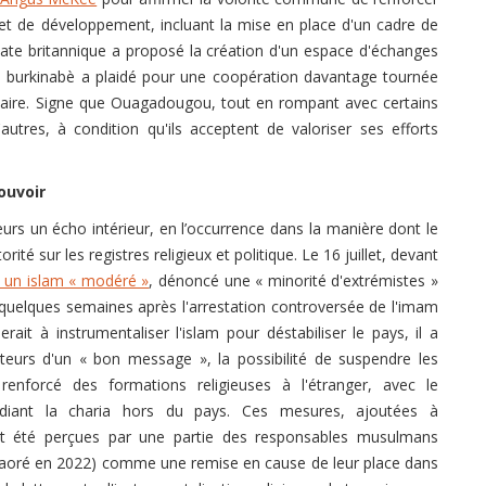
et de développement, incluant la mise en place d'un cadre de
omate britannique a proposé la création d'un espace d'échanges
tie burkinabè a plaidé pour une coopération davantage tournée
itaire. Signe que Ouagadougou, tout en rompant avec certains
autres, à condition qu'ils acceptent de valoriser ses efforts
ouvoir
eurs un écho intérieur, en l’occurrence dans la manière dont le
té sur les registres religieux et politique. Le 16 juillet, devant
à un islam « modéré »
, dénoncé une « minorité d'extrémistes »
, quelques semaines après l'arrestation controversée de l'imam
ait à instrumentaliser l'islam pour déstabiliser le pays, il a
eurs d'un « bon message », la possibilité de suspendre les
 renforcé des formations religieuses à l'étranger, avec le
diant la charia hors du pays. Ces mesures, ajoutées à
ont été perçues par une partie des responsables musulmans
Traoré en 2022) comme une remise en cause de leur place dans