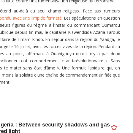
a lutte contre l'instrumentalisation religieuse du terrorisme.
'étend au-delà du seul champ religieux. Face aux rumeurs
épondu avec une limpide fermeté
. Les spéculations en question
sieurs figures du régime à l’instar du commandant Oumarou
blique depuis fin mai, le capitaine Kiswendsida Azaria Farouk
ffaire de l'imam Kindo. En séjour dans la région du Yaadga, le
ngé le 16 juillet, avec les forces vives de la région. Pendant sa
ses au point, affirmant à Ouahigouya qu'« il n'y a pas deux
ctionner tout comportement « anti-révolutionnaire ». Sans
is te mater sans état d’âme ». Une formule lapidaire qui, en
tre moins la solidité d'une chaîne de commandement unifiée que
ement.
igeria : Between security shadows and gas-
red light