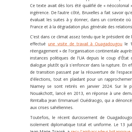
Ce texte avait dès lors été qualifié de « néocolonia
ingérence. De l’autre côté, Bruxelles a fait savoir qu
évaluait les suites à y donner, dans un contexte où
France et à la dégradation plus générale des relation
C'est dans ce climat assez tendu que le président de
effectué
une visite de travail à Ouagadougou
le 1
réengagement » de l'organisation continentale auprès
instances politiques de l'UA depuis le coup d'État 
dialogue plutôt qu'à s'enfoncer dans la rupture. En ef
de transition passant par la réouverture de l'espace 
d'élections, tout en plaidant pour un rapprochem
Niamey se sont retirés en janvier 2024. Sur le pl
Nouakchott, lancé en 2013, en réponse à une dema
Rimtalba Jean Emmanuel Ouédraogo, qui a dénoncé le 
aux crises sahéliennes.
Toutefois, le récent durcissement de Ouagadougou
isolement diplomatique total et uniforme. Le 13 jui
Jean Marie Traoré, a
reçu l'ambassadeur britanniqu