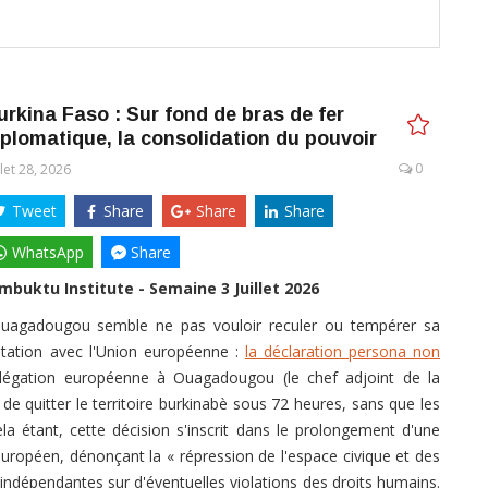
urkina Faso : Sur fond de bras de fer
iplomatique, la consolidation du pouvoir
0
llet 28, 2026
Tweet
Share
Share
Share
WhatsApp
Share
mbuktu Institute - Semaine 3 Juillet 2026
e, Ouagadougou semble ne pas vouloir reculer ou tempérer sa
tation avec l'Union européenne :
la déclaration persona non
délégation européenne à Ouagadougou (le chef adjoint de la
quitter le territoire burkinabè sous 72 heures, sans que les
ela étant, cette décision s'inscrit dans le prolongement d'une
européen, dénonçant la « répression de l'espace civique et des
indépendantes sur d'éventuelles violations des droits humains.