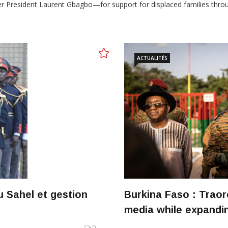
r President Laurent Gbagbo—for support for displaced families thro
ACTUALITÉS
u Sahel et gestion
Burkina Faso : Traor
media while expandin
0