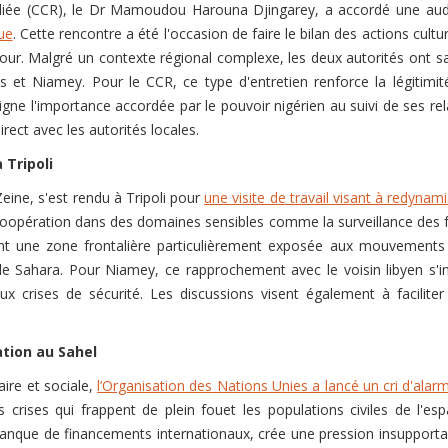
iée (CCR), le Dr Mamoudou Harouna Djingarey, a accordé une audi
ue
. Cette rencontre a été l'occasion de faire le bilan des actions cu
jour. Malgré un contexte régional complexe, les deux autorités ont sa
et Niamey. Pour le CCR, ce type d'entretien renforce la légitimité 
ligne l'importance accordée par le pouvoir nigérien au suivi de ses re
rect avec les autorités locales.
 Tripoli
ine, s'est rendu à Tripoli pour
une visite de travail visant à redynami
opération dans des domaines sensibles comme la surveillance des fron
nt une zone frontalière particulièrement exposée aux mouvements 
 le Sahara. Pour Niamey, ce rapprochement avec le voisin libyen s'in
aux crises de sécurité. Les discussions visent également à facilit
ation au Sahel
aire et sociale,
l’Organisation des Nations Unies a lancé un cri d'alar
s crises qui frappent de plein fouet les populations civiles de l'
nque de financements internationaux, crée une pression insupportable