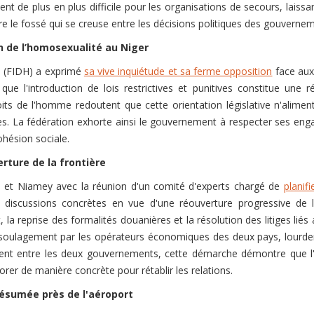
t de plus en plus difficile pour les organisations de secours, laissa
e le fossé qui se creuse entre les décisions politiques des gouvernemen
n de l’homosexualité au Niger
s (FIDH) a exprimé
sa vive inquiétude et sa ferme opposition
face aux 
que l'introduction de lois restrictives et punitives constitue une ré
ts de l'homme redoutent que cette orientation législative n'aliment
es. La fédération exhorte ainsi le gouvernement à respecter ses en
cohésion sociale.
rture de la frontière
u et Niamey avec la réunion d'un comité d'experts chargé de
planif
 discussions concrètes en vue d'une réouverture progressive de l
la reprise des formalités douanières et la résolution des litiges liés a
d soulagement par les opérateurs économiques des deux pays, lourd
stent entre les deux gouvernements, cette démarche démontre que 
orer de manière concrète pour rétablir les relations.
résumée près de l'aéroport