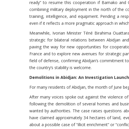
ready” to resume this cooperation if Bamako and Ou
combining military deployment in the north of the cou
training, intelligence, and equipment. Pending a re
even if it reflects a more pragmatic approach in wh
Meanwhile, Ivorian Minister Téné Birahima Ouatta
strategic for bilateral relations between Abidjan a
paving the way for new opportunities for cooperatio
France and to explore new avenues for strategic partn
field of defense, confirming Abidjan’s commitment to f
the country’s stability is welcome.
Demolitions in Abidjan: An Investigation Launc
For many residents of Abidjan, the month of June bega
After many voices spoke out against the violence 
following the demolition of several homes and busi
wanted by authorities. The case raises questions abo
have claimed approximately 34 hectares of land, eve
about a possible case of “illicit enrichment” or “confli