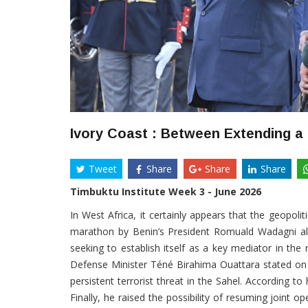
Ivory Coast : Between Extending a
Tweet
Share
Share
Share
Timbuktu Institute Week 3 - June 2026
In West Africa, it certainly appears that the geopolit
marathon by Benin’s President Romuald Wadagni alre
seeking to establish itself as a key mediator in the 
Defense Minister Téné Birahima Ouattara stated on
persistent terrorist threat in the Sahel. According to
Finally, he raised the possibility of resuming joint o