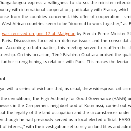
agadougou express a willingness to do so, the minister reiterated
ntry with international cooperation, particularly with France, which 
sponse from the countries concerned, this offer of cooperation—sim
ich West African countries seem to be “doomed to work together,” as 
ra
was received on June 17 at Matignon
by French Prime Minister Sé
nd Paris. Discussions focused on defense issues and the consolidati
n. According to both parties, this meeting served to reaffirm the de
ership. On this occasion, Téné Birahima Ouattara praised the quality 
urther strengthening its relations with Paris. This makes the Ivorian 
hed
n with a series of evictions that, as usual, drew widespread criticism
of the demolitions, the High Authority for Good Governance (HABG)
nesses in the Campement neighborhood of Koumassi, carried out with
ut the legality of the land occupation and the circumstances under 
n though he had previously served as a local elected official. HABG 
ct of interest,” with the investigation set to rely on land titles and ad