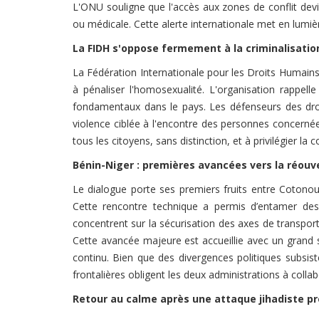
L'ONU souligne que l'accès aux zones de conflit devien
ou médicale. Cette alerte internationale met en lumièr
La FIDH s'oppose fermement à la criminalisatio
La Fédération Internationale pour les Droits Humain
à pénaliser l'homosexualité. L'organisation rappelle 
fondamentaux dans le pays. Les défenseurs des droi
violence ciblée à l'encontre des personnes concerné
tous les citoyens, sans distinction, et à privilégier la 
Bénin-Niger : premières avancées vers la réouve
Le dialogue porte ses premiers fruits entre Cotono
Cette rencontre technique a permis d’entamer des
concentrent sur la sécurisation des axes de transport, 
Cette avancée majeure est accueillie avec un gran
continu. Bien que des divergences politiques subsi
frontalières obligent les deux administrations à collab
Retour au calme après une attaque jihadiste p