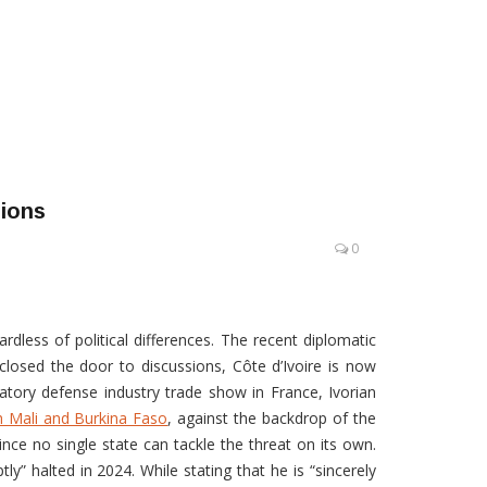
sions
0
ardless of political differences. The recent diplomatic
losed the door to discussions, Côte d’Ivoire is now
osatory defense industry trade show in France, Ivorian
h Mali and Burkina Faso
, against the backdrop of the
since no single state can tackle the threat on its own.
ly” halted in 2024. While stating that he is “sincerely