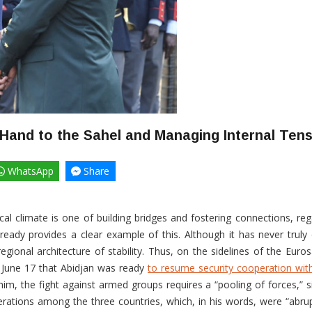
 Hand to the Sahel and Managing Internal Ten
WhatsApp
Share
ical climate is one of building bridges and fostering connections, reg
ady provides a clear example of this. Although it has never truly c
regional architecture of stability. Thus, on the sidelines of the Eur
 June 17 that Abidjan was ready
to resume security cooperation wit
 him, the fight against armed groups requires a “pooling of forces,” 
perations among the three countries, which, in his words, were “abrupt